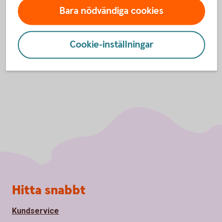
Läs mer om Betalkort Företag samt hur du
Bara nödvändiga cookies
ansöker
Cookie-inställningar
Sidfot
Hitta snabbt
Kundservice