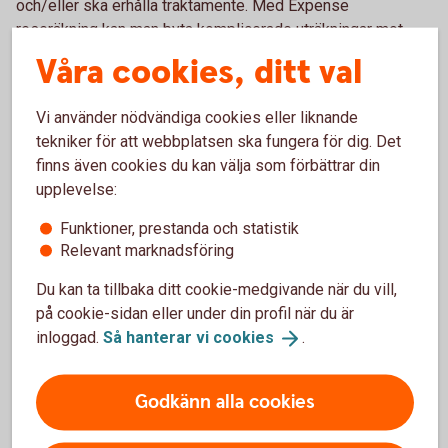
och/eller ska erhålla traktamente. Med Expense
reseräkning kan man byta komplicerade uträkningar mot
redovisat traktamente genom att:
Våra cookies, ditt val
Fota kvittot genom appen
Vi använder nödvändiga cookies eller liknande
Lägg till resa samt ange avreseort och destination för
tekniker för att webbplatsen ska fungera för dig. Det
inrikes eller utrikes resor
finns även cookies du kan välja som förbättrar din
Spara och skicka
upplevelse:
Swedbank och Entercard samarbetar med Dicom Expense,
Funktioner, prestanda och statistik
ett företag som gör hantering av kvitton och fakturor
Relevant marknadsföring
smidigare.
Du kan ta tillbaka ditt cookie-medgivande när du vill,
på cookie-sidan eller under din profil när du är
Vill du veta mer om Expense?
inloggad.
Så hanterar vi
cookies
.
Gå in på
expense.se/
swedbank
eller kontakta
Expense direkt på 08-121 305 80.
Godkänn alla cookies
Har du eller ditt företag inte Betalkort Företag idag?