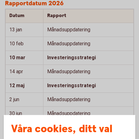
Rapportdatum 2026
Datum
Rapport
13 jan
Månadsuppdatering
10 feb
Månadsuppdatering
10 mar
Investeringsstrategi
14 apr
Månadsuppdatering
12 maj
Investeringsstrategi
2 jun
Månadsuppdatering
30 jun
Månadsuppdatering
Våra cookies, ditt val
11 aug
Månadsuppdatering