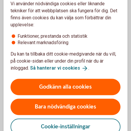
1 sept
Investeringsstrategi
Vi använder nödvändiga cookies eller liknande
tekniker för att webbplatsen ska fungera för dig. Det
6 okt
Månadsuppdatering
finns även cookies du kan välja som förbättrar din
upplevelse:
3 nov
Månadsuppdatering
Funktioner, prestanda och statistik
1 dec
Investeringsstrategi
Relevant marknadsföring
Du kan ta tillbaka ditt cookie-medgivande när du vill,
på cookie-sidan eller under din profil när du är
inloggad.
Så hanterar vi
cookies
.
Kontakta oss
Godkänn alla cookies
Privatkund
Ring 0771-22 11
22
Bara nödvändiga cookies
Företagskund
Cookie-inställningar
Ring 0771-33 44
33