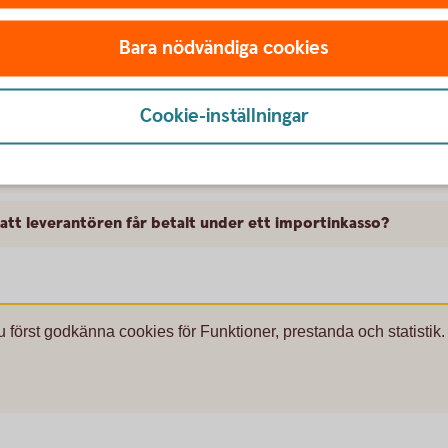
var
Bara nödvändiga cookies
Cookie-inställningar
lska?
r ett importinkasso?
 att leverantören får betalt under ett importinkasso?
u först godkänna cookies för Funktioner, prestanda och statistik.