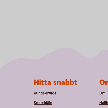
Sidfot
Hitta snabbt
Om
Kundservice
Om F
Spärrhjälp
Håll