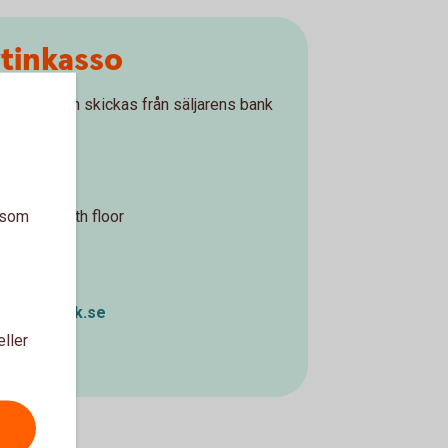
tinkasso
säljaren och skickas från säljarens bank
ranch
a som
u Str 3, 16th floor
s@swedbank.se
eller
5 258 2782