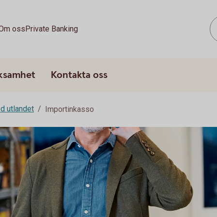
Om oss
Private Banking
rksamhet
Kontakta oss
d utlandet
Importinkasso