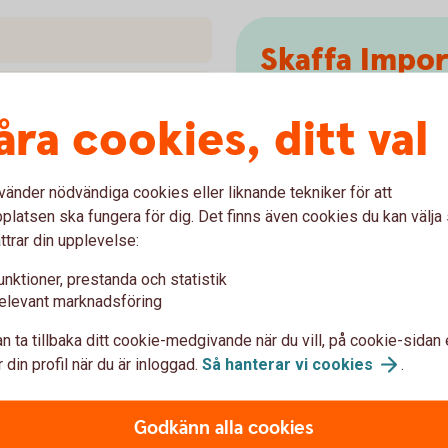
Skaffa Impor
Importinkasso initieras av 
åra cookies, ditt val
till:
Swedbank AB Lithuanian B
vänder nödvändiga cookies eller liknande tekniker för att
Attn: Trade Finance.
latsen ska fungera för dig. Det finns även cookies du kan välj
Services Lithuania Giedraici
ttrar din upplevelse:
LT-09307 Vilnius
Lithuanian
unktioner, prestanda och statistik
elevant marknadsföring
tfsvilniu
Mejladress:
n ta tillbaka ditt cookie-medgivande när du vill, på cookie-sidan 
+370 
Telefonnummer:
 din profil när du är inloggad.
Så hanterar vi
cookies
.
Godkänn alla cookies