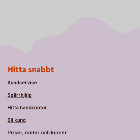
Sidfot
Hitta snabbt
Kundservice
Spärrhjälp
Hitta bankkontor
Bli kund
Priser, räntor och kurser