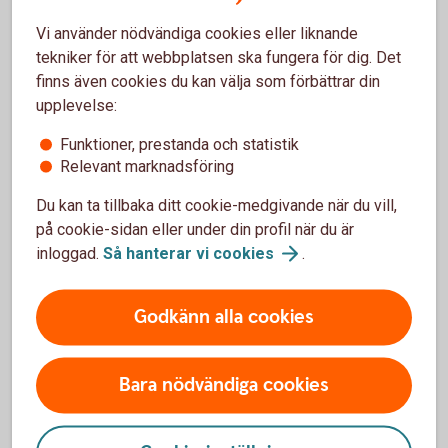
Vi använder nödvändiga cookies eller liknande
tekniker för att webbplatsen ska fungera för dig. Det
finns även cookies du kan välja som förbättrar din
upplevelse:
Funktioner, prestanda och statistik
Relevant marknadsföring
Nyckelkund
Du kan ta tillbaka ditt cookie-medgivande när du vill,
på cookie-sidan eller under din profil när du är
Bli Nyckelkund och få banktjänster för din
inloggad.
Så hanterar vi
cookies
.
vardagsekonomi.
Bankkort och kreditkort
Godkänn alla cookies
App och internetbank
Rabatt på hemförsäkring och bilförsäkring
Bara nödvändiga cookies
Nyckelkund