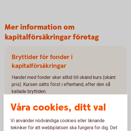
Mer information om
kapitalförsäkringar företag
Bryttider för fonder i
kapitalförsäkringar
Handel med fonder sker alltid till okänd kurs (okänt
pris). Kursen sätts först i efterhand, efter den så
kallade bryttiden.
Våra cookies, ditt val
Bryttider för fonder i
försäkringar
Vi använder nödvändiga cookies eller liknande
tekniker för att webbplatsen ska fungera för dig. Det