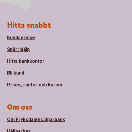
Sidfot
Hitta snabbt
Kundservice
Spärrhjälp
Hitta bankkontor
Bli kund
Priser, räntor och kurser
Om oss
Om Fryksdalens Sparbank
Hållbarhet