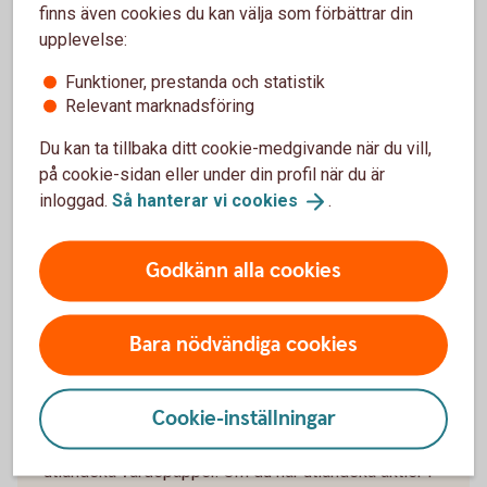
finns även cookies du kan välja som förbättrar din
upplevelse:
Avkastningsskatt för
kapitalförsäkringar
Funktioner, prestanda och statistik
Relevant marknadsföring
I en kapitalförsäkring betalar man en årlig
Du kan ta tillbaka ditt cookie-medgivande när du vill,
avkastningsskatt, vilket gör att pengarna är skattade
på cookie-sidan eller under din profil när du är
och klara vid uttag.
inloggad.
Så hanterar vi
cookies
.
Avkastningsskatt
Godkänn alla cookies
Bara nödvändiga cookies
Utländsk källskatt i
kapitalförsäkringar
Cookie-inställningar
Utländsk källskatt är skatt som dras på utdelningar i
utländska värdepapper. Om du har utländska aktier i