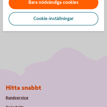
Bara nödvändiga cookies
Inställningar för cookies
Cookie-inställningar
Sidfot
Hitta snabbt
Kundservice