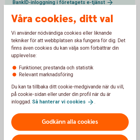
BankID-inloggning i företagets
e-tjänst
Våra cookies, ditt val
Vi använder nödvändiga cookies eller liknande
tekniker för att webbplatsen ska fungera för dig. Det
Digital Support
finns även cookies du kan välja som förbättrar din
upplevelse:
Öppet måndag-fredag 08.00-20.00, lördag-söndag
08.00-18.00 (stängt storhelger)
Funktioner, prestanda och statistik
Relevant marknadsföring
Digital
support
Du kan ta tillbaka ditt cookie-medgivande när du vill,
på cookie-sidan eller under din profil när du är
inloggad.
Så hanterar vi
cookies
.
För att se detta innehåll behöver du först
Godkänn alla cookies
godkänna cookies för Funktioner, prestanda
och statistik.