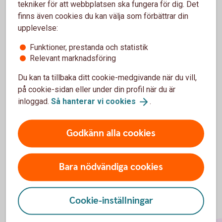
tekniker för att webbplatsen ska fungera för dig. Det
Insättningsuppgift i
internetbanken
finns även cookies du kan välja som förbättrar din
upplevelse:
Funktioner, prestanda och statistik
Relevant marknadsföring
För att se detta innehåll behöver du först
Du kan ta tillbaka ditt cookie-medgivande när du vill,
godkänna cookies för Funktioner, prestanda
och statistik.
på cookie-sidan eller under din profil när du är
inloggad.
Så hanterar vi
cookies
.
Inställningar för cookies
Godkänn alla cookies
Bara nödvändiga cookies
Cookie-inställningar