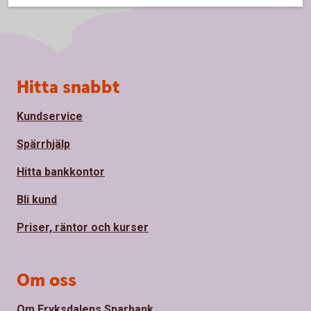
Sidfot
Hitta snabbt
Kundservice
Spärrhjälp
Hitta bankkontor
Bli kund
Priser, räntor och kurser
Om oss
Om Fryksdalens Sparbank