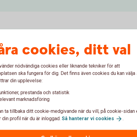
nga?
åra cookies, ditt val
ör du det enklast med filinläsning i
vänder nödvändiga cookies eller liknande tekniker för att
latsen ska fungera för dig. Det finns även cookies du kan välj
ttrar din upplevelse:
unktioner, prestanda och statistik
elevant marknadsföring
n ta tillbaka ditt cookie-medgivande när du vill, på cookie-sidan 
 din profil när du är inloggad.
Så hanterar vi
cookies
.
 att konvertera en Excel fil till CSV.
rubriker för: personnummer, ny årslön och datum