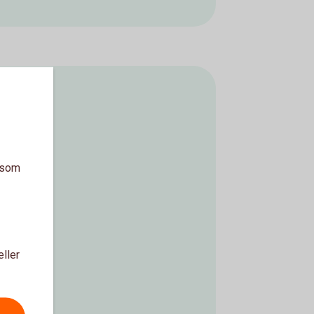
a som
eller