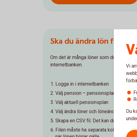
Ska du ändra lön för må
V
Om det är många löner som du ska ändra g
internetbanken.
Vi an
webbp
förbä
Logga in i internetbanken
F
Välj pension – pensionsplan
R
Välj aktuell pensionsplan
Du ka
Välj ändra löner och löneändring via fil
under
Skapa en CSV fil. Det kan du göra genom
Filen måste ha separata kolumner och 
när lönen börjar gälla.