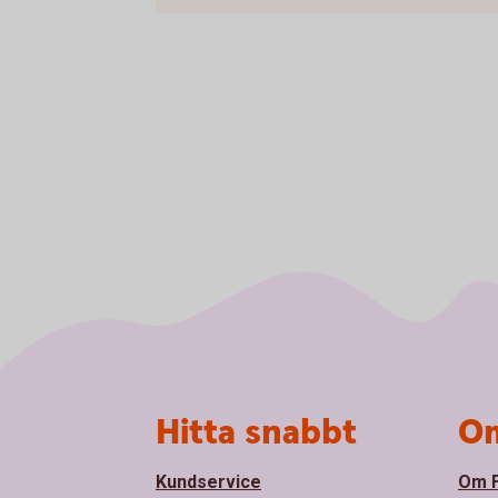
Sidfot
Hitta snabbt
Om
Kundservice
Om F