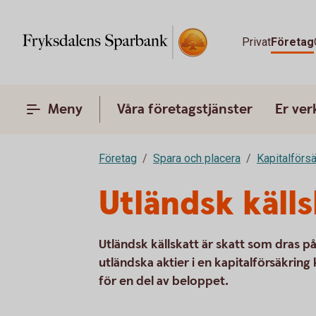
Privat
Företag
Meny
Våra företagstjänster
Er ve
Företag
Spara och placera
Kapitalförsä
Utländsk källs
Utländsk källskatt är skatt som dras p
utländska aktier i en kapitalförsäkri
för en del av beloppet.