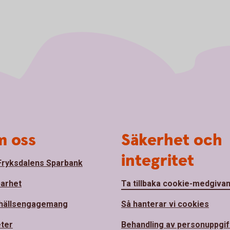
 oss
Säkerhet och
integritet
ryksdalens Sparbank
barhet
Ta tillbaka cookie-medgiva
hällsengagemang
Så hanterar vi cookies
ter
Behandling av personuppgif