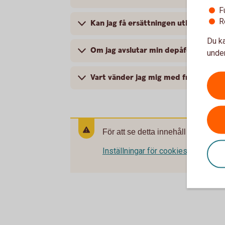
F
R
Kan jag få ersättningen utbetalt till
Du ka
Om jag avslutar min depåförsäkring, f
under
Vart vänder jag mig med frågor?
För att se detta innehåll behöver d
Inställningar för cookies