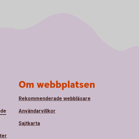
Om webbplatsen
Rekommenderade webbläsare
nde
Användarvillkor
Sajtkarta
ter