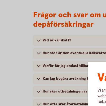
Frågor och svar om ut
depåförsäkringar
Vad är källskatt?
Hur stor är den eventuella källskatt
Varför får jag endast tillbaka max 15
V
Kan jag begära avräkning hos Skatte
Vi an
Hur sker utbetalningen av den källska
webbp
förbä
Hur ofta sker återbetalning av källs