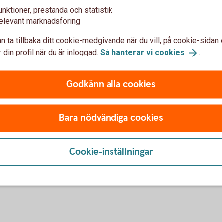
unktioner, prestanda och statistik
elevant marknadsföring
 ett vanligt konto utanför försäkringen?
n ta tillbaka ditt cookie-medgivande när du vill, på cookie-sidan 
år jag ändå ta del av eventuell återbetalning av utländsk käll
 din profil när du är inloggad.
Så hanterar vi
cookies
.
Godkänn alla cookies
Bara nödvändiga cookies
u först godkänna cookies för Funktioner, prestanda och statistik.
Cookie-inställningar