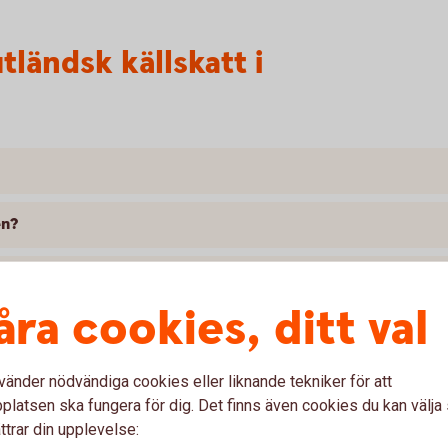
ländsk källskatt i
en?
 %?
åra cookies, ditt val
verket gällande källskatten på min försäkring?
vänder nödvändiga cookies eller liknande tekniker för att
tt som jag får tillbaka?
latsen ska fungera för dig. Det finns även cookies du kan välj
ttrar din upplevelse:
katten?