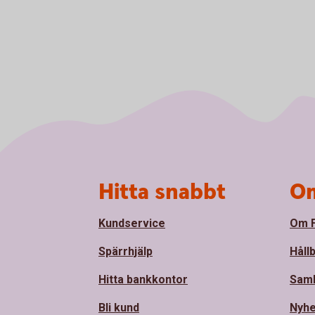
Sidfot
Hitta snabbt
Om
Kundservice
Om F
Spärrhjälp
Håll
Hitta bankkontor
Sam
Bli kund
Nyhe