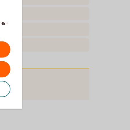
eller
skatt?