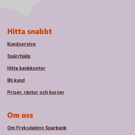
Sidfot
Hitta snabbt
Kundservice
Spärrhjälp
Hitta bankkontor
Bli kund
Priser, räntor och kurser
Om oss
Om Fryksdalens Sparbank