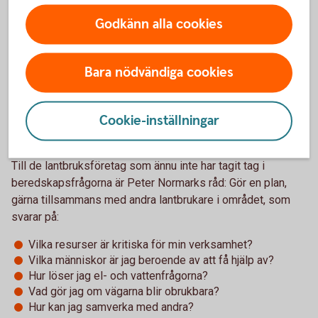
Gör en plan
Godkänn alla cookies
Mycket återstår att göra och att lära, men vi är en bit på väg.
– Vi ligger efter både Finland och Norge, men många
Bara nödvändiga cookies
svenska företag har gjort jobbet och har bra planer, inte mist
inom lantbrukssektorn. Där är man van vid att hantera det
Cookie-inställningar
oväntade. Men nu gäller det att vi börjar öva på att
genomföra planerna också, säger han.
Till de lantbruksföretag som ännu inte har tagit tag i
beredskapsfrågorna är Peter Normarks råd: Gör en plan,
gärna tillsammans med andra lantbrukare i området, som
svarar på:
Vilka resurser är kritiska för min verksamhet?
Vilka människor är jag beroende av att få hjälp av?
Hur löser jag el- och vattenfrågorna?
Vad gör jag om vägarna blir obrukbara?
Hur kan jag samverka med andra?