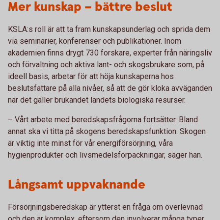
Mer kunskap – bättre beslut
KSLA:s roll är att ta fram kunskapsunderlag och sprida dem
via seminarier, konferenser och publikationer. Inom
akademien finns drygt 730 forskare, experter från näringsliv
och förvaltning och aktiva lant- och skogsbrukare som, på
ideell basis, arbetar för att höja kunskaperna hos
beslutsfattare på alla nivåer, så att de gör kloka avväganden
när det gäller brukandet landets biologiska resurser.
– Vårt arbete med beredskapsfrågorna fortsätter. Bland
annat ska vi titta på skogens beredskapsfunktion. Skogen
är viktig inte minst för vår energiförsörjning, våra
hygienprodukter och livsmedelsförpackningar, säger han.
Långsamt uppvaknande
Försörjningsberedskap är ytterst en fråga om överlevnad
och den är komplex, eftersom den involverar många typer