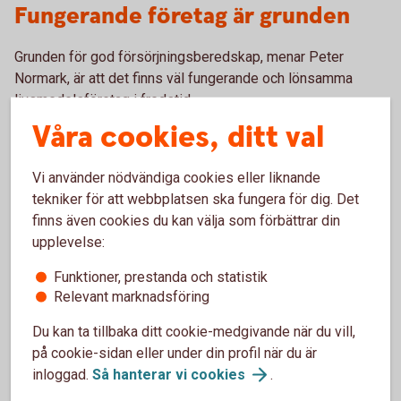
Fungerande företag är grunden
Grunden för god försörjningsberedskap, menar Peter
Normark, är att det finns väl fungerande och lönsamma
livsmedelsföretag i fredstid.
Våra cookies, ditt val
– Vi måste ha företag som kan producera mat och vi
behöver få upp volymerna bland annat på kött, ost och
Vi använder nödvändiga cookies eller liknande
grönsaker. Självförsörjningsgraden för livsmedel som
tekniker för att webbplatsen ska fungera för dig. Det
helhet ligger i dag runt 50 procent. Vi är bara helt
finns även cookies du kan välja som förbättrar din
självförsörjande på morötter, socker och spannmål.
upplevelse:
Inom två till tre år menar han att vi kan ha en rimligt god
Funktioner, prestanda och statistik
beredskap i Sverige.
Relevant marknadsföring
– Att bygga upp spannmålslagren kan ta längre tid. Vi
Du kan ta tillbaka ditt cookie-medgivande när du vill,
missade ett gyllene tillfälle i år när skördarna var stora.
på cookie-sidan eller under din profil när du är
Tyvärr går det mesta av överskottet på export.
inloggad.
Så hanterar vi
cookies
.