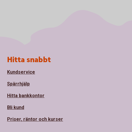
Sidfot
Hitta snabbt
Kundservice
Spärrhjälp
Hitta bankkontor
Bli kund
Priser, räntor och kurser