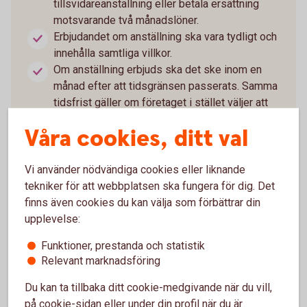
tillsvidareanställning eller betala ersättning
motsvarande två månadslöner.
Erbjudandet om anställning ska vara tydligt och
innehålla samtliga villkor.
Om anställning erbjuds ska det ske inom en
månad efter att tidsgränsen passerats. Samma
tidsfrist gäller om företaget i stället väljer att
betala ersättning.
Våra cookies, ditt val
Tackar personen ja upphör anställningen i
bemanningsföretaget när den nya anställningen
börjar.
Vi använder nödvändiga cookies eller liknande
Tackar personen nej fortsätter anställningen i
tekniker för att webbplatsen ska fungera för dig. Det
bemanningsföretaget som tidigare.
finns även cookies du kan välja som förbättrar din
Egenföretagare och konsulter som arbetar som
upplevelse:
specialister omfattas inte av regeln.
Funktioner, prestanda och statistik
Relevant marknadsföring
Du kan ta tillbaka ditt cookie-medgivande när du vill,
på cookie-sidan eller under din profil när du är
Läs mer om nya reglerna
(riksdagen.se)