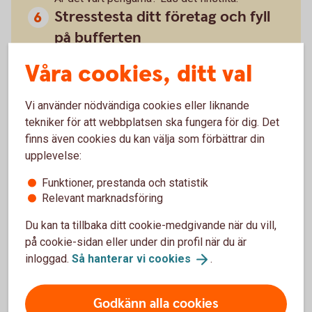
Stresstesta ditt företag och fyll
på bufferten
Håll koll på likviditeten och stresstesta ditt
Våra cookies, ditt val
företag regelbundet. Hur robust är företaget vid
oväntade händelser? Vad händer om din
Vi använder nödvändiga cookies eller liknande
största kund ställer in betalningarna? Bygg upp
tekniker för att webbplatsen ska fungera för dig. Det
ekonomiska reserver när du kan.
finns även cookies du kan välja som förbättrar din
upplevelse:
Funktioner, prestanda och statistik
Relevant marknadsföring
Du kan ta tillbaka ditt cookie-medgivande när du vill,
på cookie-sidan eller under din profil när du är
inloggad.
Så hanterar vi
cookies
.
Godkänn alla cookies