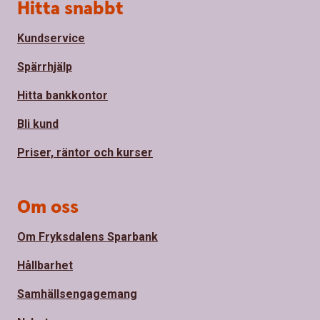
Sidfot
Hitta snabbt
Kundservice
Spärrhjälp
Hitta bankkontor
Bli kund
Priser, räntor och kurser
Om oss
Om Fryksdalens Sparbank
Hållbarhet
Samhällsengagemang