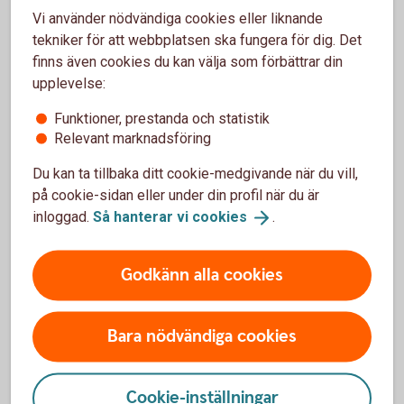
Vill du ha hjälp med din skog?
Vi använder nödvändiga cookies eller liknande
tekniker för att webbplatsen ska fungera för dig. Det
Är skogen en investering eller har du den som
finns även cookies du kan välja som förbättrar din
hobby? Oavsett vad ger vi lösningar anpassade för
upplevelse:
dig och din skog.
Funktioner, prestanda och statistik
Relevant marknadsföring
Äga skog – tips för
skogsägare
Du kan ta tillbaka ditt cookie-medgivande när du vill,
på cookie-sidan eller under din profil när du är
inloggad.
Så hanterar vi
cookies
.
Om skogsbruksplaner
Godkänn alla cookies
Är du ny som skogsägare kommer du ha särskilt
stor nytta av en bra skogsbruksplan.
Bara nödvändiga cookies
Priset varierar, men ofta tar leverantörerna en
startkostnad på mellan 1 000 och 5 000 kr och
sedan 120–200 kr/ha.
Cookie-inställningar
Många leverantörer erbjuder skogsbruksplaner i