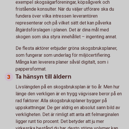
exempel skogsägarföreningar, köpsågverk och
fristående konsulter. När du väljer utförare ska du
fundera över vilka intressen leverantören
representerar och på vilket sätt det kan påverka
åtgärdsförslagen i planen. Det är dina mål med
skogen som ska styra innehållet – ingenting annat.
De flesta aktörer erbjuder gröna skogsbruksplaner,
som fungerar som underlag för miljöcertifiering.
Många kan leverera planer såväl digitalt, som i
pappersformat.
Ta hänsyn till åldern
Livslängden på en skogsbruksplan är tio år. Men hur
länge den verkligen är en trygg vägvisare beror på en
rad faktorer. Alla skogsbruksplaner bygger på
uppskattningar. De ger aldrig en absolut sann bild av
verkligheten. Det är rimligt att anta att felmarginalen
ligger runt tio procent. Det betyder att ju mer
virkesrika bestånd du har, desto större volymer kan