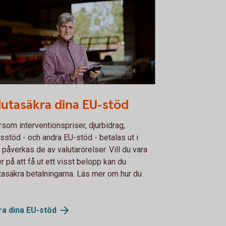
le farmer using the app
lutasäkra dina EU-stöd
rsom interventionspriser, djurbidrag,
sstöd - och andra EU-stöd - betalas ut i
 påverkas de av valutarörelser. Vill du vara
r på att få ut ett visst belopp kan du
tasäkra betalningarna. Läs mer om hur du
ra dina
EU-stöd