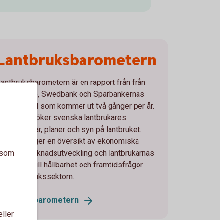
Lantbruksbarometern
Lantbruksbarometern är en rapport från från
Ludvig & Co, Swedbank och Sparbankernas
Riksförbund som kommer ut två gånger per år.
Den undersöker svenska lantbrukares
förväntningar, planer och syn på lantbruket.
Rapporten ger en översikt av ekonomiska
a som
trender, marknadsutveckling och lantbrukarnas
nställning till hållbarhet och framtidsfrågor
inom lantbrukssektorn.
Lantbruksbarometern
eller