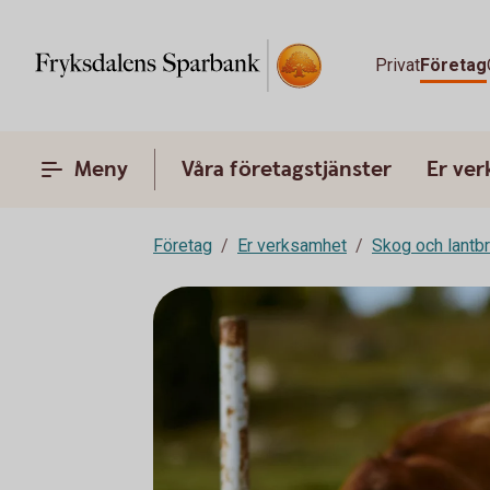
Privat
Företag
Meny
Våra företagstjänster
Er ve
Företag
Er verksamhet
Skog och lantb