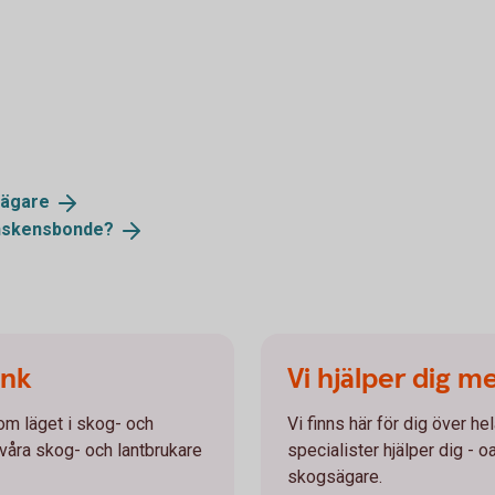
sägare
skensbonde?
ank
Vi hjälper dig m
 om läget i skog- och
Vi finns här för dig över he
 våra skog- och lantbrukare
specialister hjälper dig - o
skogsägare.