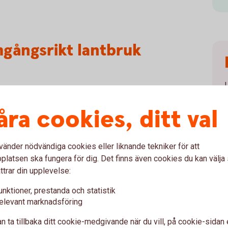
mgångsrikt lantbruk
om krävs av dig, både tidsmässigt och
åra cookies, ditt val
ettig - undvik glädjekalkyler, som att överskatta
vänder nödvändiga cookies eller liknande tekniker för att
latsen ska fungera för dig. Det finns även cookies du kan välj
 jordbruksbranschen såsom nya odlingstekniker till
ttrar din upplevelse:
givning, branschdagar och studiebesök kan hjälpa
i
ka din ställning på marknaden.
unktioner, prestanda och statistik
elevant marknadsföring
ag. Fundera över hur företagets affärsmodell ska
n ta tillbaka ditt cookie-medgivande när du vill, på cookie-sidan 