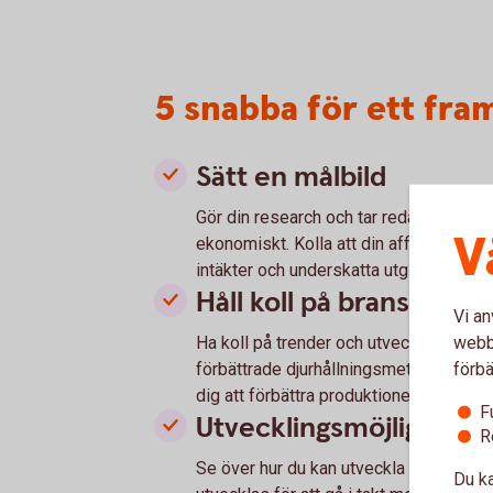
5 snabba för ett fra
Sätt en målbild
Gör din research och tar reda på vad s
V
ekonomiskt. Kolla att din affärsidé är v
intäkter och underskatta utgifter.
Håll koll på branschen
Vi an
webbp
Ha koll på trender och utveckling inom
förbä
förbättrade djurhållningsmetoder. Råd
dig att förbättra produktionen och stär
F
Utvecklingsmöjligheter
R
Se över hur du kan utveckla ditt föret
Du ka