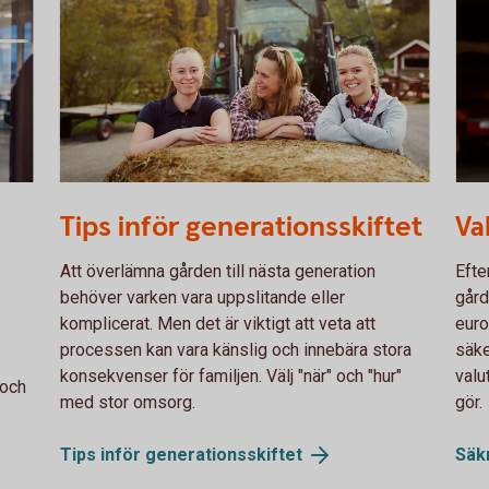
755652943
Fema
Tips inför generationsskiftet
Va
Att överlämna gården till nästa generation
Efte
behöver varken vara uppslitande eller
gård
komplicerat. Men det är viktigt att veta att
euro
processen kan vara känslig och innebära stora
säke
konsekvenser för familjen. Välj "när" och "hur"
valu
 och
med stor omsorg.
gör.
Tips inför
generationsskiftet
Säk