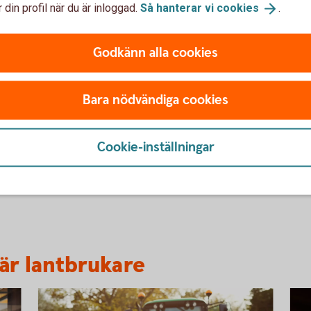
a omställningen. En bra start är att värdera
 din profil när du är inloggad.
Så hanterar vi
cookies
.
pektiv.
ållbarhet i
fokus
Godkänn alla cookies
gt
 sig. Om du inte når ut ill dina kunder, vet de inte
Bara nödvändiga cookies
u vill synas och vad det är du vill lyfta.
Cookie-inställningar
ring frågor som pension, ägar- eller
er gården när du inte längre vill eller kan driva
dessa frågor!
 är lantbrukare