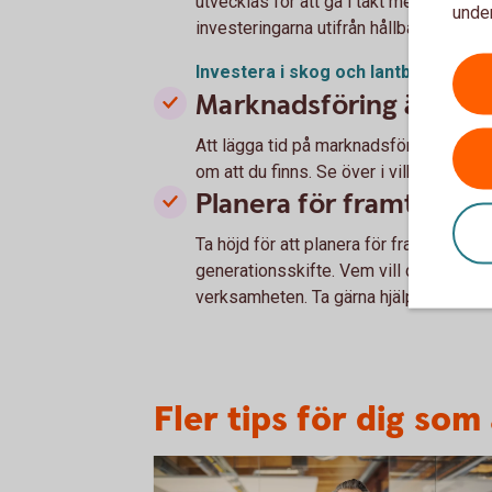
utvecklas för att gå i takt med den grön
under
investeringarna utifrån hållbarhetspers
Investera i skog och lantbruk med h
Marknadsföring är vikti
Att lägga tid på marknadsföring kan löna
om att du finns. Se över i vilka kanaler d
Planera för framtiden
Ta höjd för att planera för framtiden, k
generationsskifte. Vem vill du ska ta öv
verksamheten. Ta gärna hjälp av oss i 
Fler tips för dig som