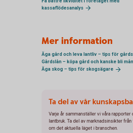
Få bättre likviditet i företaget med
kassaflödesanalys
Mer information
Äga gård och leva lantliv – tips för
gård
Gårdslån – köpa gård och kanske bli
mån
Äga skog – tips för
skogsägare
Ta del av vår kunskapsb
Varje år sammanställer vi våra rapporter
lantbruk. Ta del av marknadsinsikter från
om det aktuella läget i branschen.