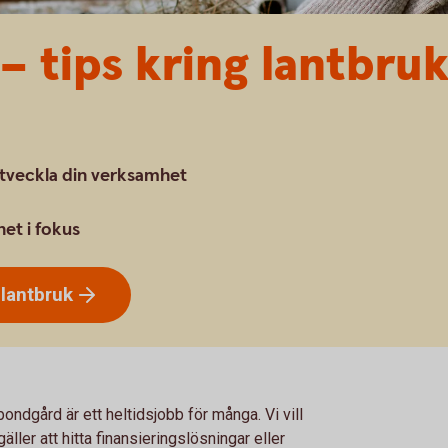
– tips kring lantbruk
utveckla din verksamhet
het i fokus
h
lantbruk
bondgård är ett heltidsjobb för många. Vi vill
ller att hitta finansieringslösningar eller