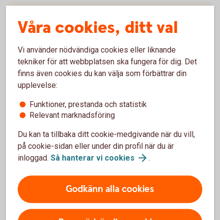
Månadsbrev 2023
Våra cookies, ditt val
Vi använder nödvändiga cookies eller liknande
Ansvarsbegränsningar
tekniker för att webbplatsen ska fungera för dig. Det
finns även cookies du kan välja som förbättrar din
Detta dokument är framställt i informationssyfte och är inte
upplevelse:
avsett att vara en personlig rekommendation eller
Funktioner, prestanda och statistik
rådgivning. All information i detta dokument är sammanställt
Relevant marknadsföring
i god tro från källor som anses vara tillförlitliga.
Fryksdalens Sparbank påtar sig dock inte något ansvar för
Du kan ta tillbaka ditt cookie-medgivande när du vill,
dess fullständighet eller riktighet. Du rekommenderas
på cookie-sidan eller under din profil när du är
därför att bilda dig din egen uppfattning och inte enbart
inloggad.
Så hanterar vi
cookies
.
förlita dig på information från detta dokument. Observera
att eventuella prognoser är subjektiva och baseras på den
Godkänn alla cookies
information som finns tillgänglig just nu och kan ändras om
förutsättningarna förändras. Fryksdalens Sparbank påtar sig
inte något ansvar för direkt eller indirekt förlust eller skada