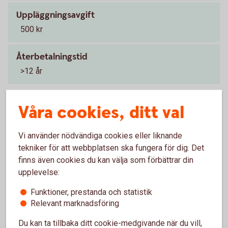
Uppläggningsavgift
500 kr
Återbetalningstid
>12 år
Våra cookies, ditt val
Amortering och återbetalning av
vårt solcellslån
Vi använder nödvändiga cookies eller liknande
tekniker för att webbplatsen ska fungera för dig. Det
finns även cookies du kan välja som förbättrar din
upplevelse:
Återbetalningstiden för lånet är 1 - 12 år beroende på
lånets storlek och syfte.
Funktioner, prestanda och statistik
Relevant marknadsföring
Vill du göra en extraamortering eller lösa lånet i förtid är
du välkommen att kontakta oss på telefon eller besöka
Du kan ta tillbaka ditt cookie-medgivande när du vill,
ett av våra kontor.