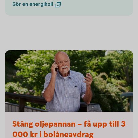
Gör en
energikoll
Senior having a serious conversation on the phone
Stäng oljepannan – få upp till 3
000 kr i bolåneavdrag