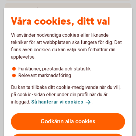
Jag har fått information om att mitt ISK delas
upp i två konton, vad innebär det?
Våra cookies, ditt val
Jag har fått ändrade villkor, vad innebär det?
Vi använder nödvändiga cookies eller liknande
tekniker för att webbplatsen ska fungera för dig. Det
finns även cookies du kan välja som förbättrar din
upplevelse:
Riskinformation
Investeringar innebär en risk. Fonder kan öka och minska
Funktioner, prestanda och statistik
Relevant marknadsföring
kraftigt i värde. Faktablad och informationsbroschyr
finns i
Fondlistan
.
Du kan ta tillbaka ditt cookie-medgivande när du vill,
på cookie-sidan eller under din profil när du är
inloggad.
Så hanterar vi
cookies
.
Du kanske också är intresserad av
Godkänn alla cookies