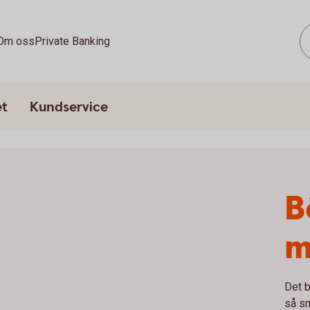
Om oss
Private Banking
et
Kundservice
B
m
Det b
så s