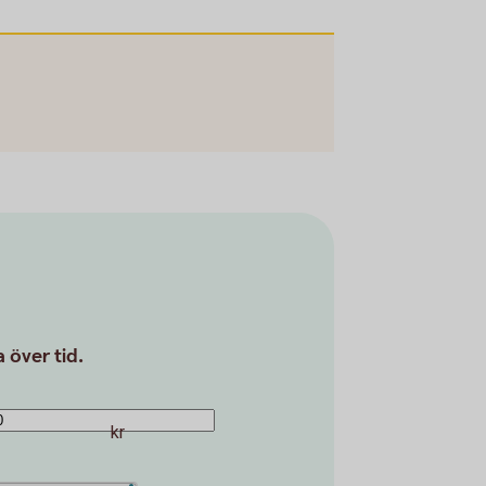
 över tid.
kr