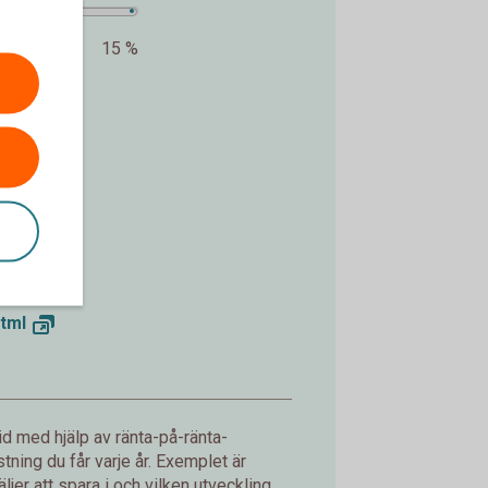
15 %
kr.
tml
d med hjälp av ränta-på-ränta-
ning du får varje år. Exemplet är
jer att spara i och vilken utveckling