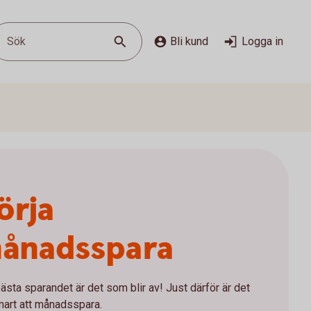
Sök
Bli kund
Logga in
örja
ånadsspara
ästa sparandet är det som blir av! Just därför är det
mart att månadsspara.