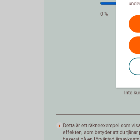
under
0 %
In
Inte k
Detta är ett räkneexempel som visar
effekten, som betyder att du tjänar
baserat på en förväntad årsavkastnin