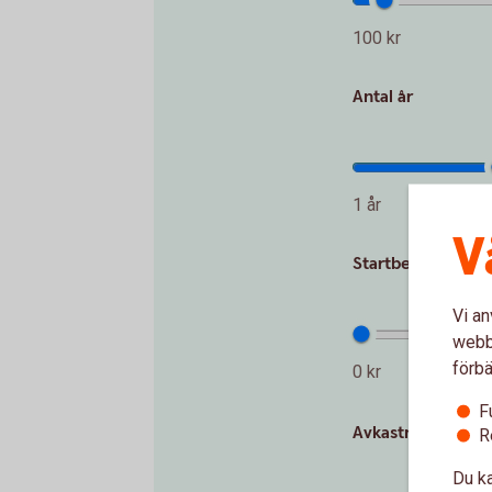
100 kr
Antal år
1 år
V
Startbelopp (kr)
Vi an
webbp
förbä
0 kr
F
Avkastning per år
R
Du ka