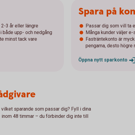
Spara på ko
2-3 år eller längre
Passar dig som vill ta e
r i både upp- och nedgång
Många kunder väljer e-s
nte minst tack vare
Fasträntekonto är mycke
pengarna, desto högre 
Öppna nytt
sparkonto
rådgivare
r vilket sparande som passar dig? Fyll i dina
 inom 48 timmar – du förbinder dig inte till