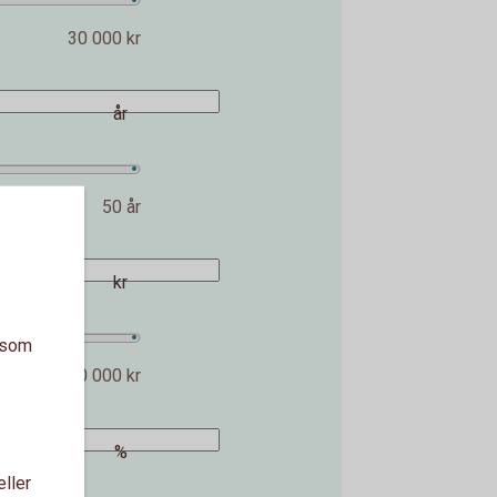
30 000 kr
år
50 år
kr
a som
2 000 000 kr
%
eller