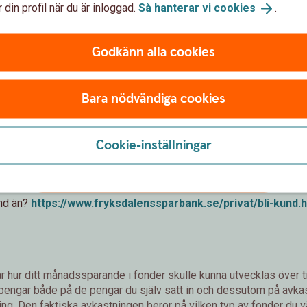
 din profil när du är inloggad.
Så hanterar vi
cookies
.
Godkänn alla cookies
Förväntat sparbelopp om 10 år
172 019 kr
Bara nödvändiga cookies
sättningar från dig är 120 000 kr.
Förväntad avkastning är +52 019 
Cookie-inställningar
Logga in och börja månadsspara
und än?
https://www.fryksdalenssparbank.se/privat/bli-kund.
h
 hur ditt månadssparande i fonder skulle kunna utvecklas över ti
 pengar både på de pengar du själv satt in och dessutom på avkast
g. Den faktiska avkastningen beror på vilken typ av fonder du väl