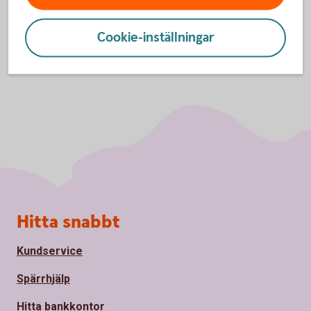
Cookie-inställningar
Sidfot
Hitta snabbt
Kundservice
Spärrhjälp
Hitta bankkontor