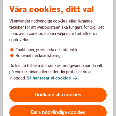
Är du intresserad av filantropi och vill förändra
Våra cookies, ditt val
samhället kan en stiftelse vara ett verktyg. Som
stiftelsekund hos oss får ni hjälp av våra rådgivare
och specialister, i stiftelsens alla faser.
Vi använder nödvändiga cookies eller liknande
tekniker för att webbplatsen ska fungera för dig. Det
Stiftelser
finns även cookies du kan välja som förbättrar din
upplevelse:
Funktioner, prestanda och statistik
Relevant marknadsföring
Vi stöttar dig som ägare
Du kan ta tillbaka ditt cookie-medgivande när du vill,
på cookie-sidan eller under din profil när du är
Vi hjälper dig att bygga värde – hos oss har du ett
inloggad.
Så hanterar vi
cookies
.
dedikerat team med företags- och privatrådgivare
och rätt specialister som ser till helheten i din
Godkänn alla cookies
ekonomi.
Tjänster för
entreprenörer
Bara nödvändiga cookies