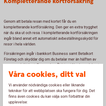
Kompletterande kortförsäkring
Genom att betala resan med kortet får du en
kompletterande kortförsäkring. Den ger en extra trygghet
när du ska ut och resa. I kompletterande kortförsäkringen
ingår bland annat ett automatiskt avbeställningsskydd för
resor i hela världen.
Försäkringen ingår i bankkort Business samt Betalkort
Företag och skyddar dig om du betalar mer än hälften av
resan med ditt kort. Resan ska påbörjas i Norden och kosta
minst 1 000 kronor, exklusive skatter och avgifter.
Våra cookies, ditt val
Kompletterande
kortförsäkring
Vi använder nödvändiga cookies eller liknande
tekniker för att webbplatsen ska fungera för dig. Det
finns även cookies du kan välja som förbättrar din
upplevelse:
För att se detta innehåll behöver du först