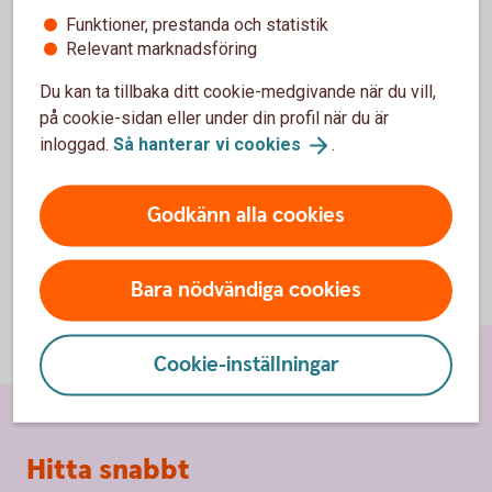
godkänna cookies för Funktioner, prestanda
Funktioner, prestanda och statistik
och statistik.
Relevant marknadsföring
Inställningar för cookies
Du kan ta tillbaka ditt cookie-medgivande när du vill,
på cookie-sidan eller under din profil när du är
inloggad.
Så hanterar vi
cookies
.
Godkänn alla cookies
Bara nödvändiga cookies
Cookie-inställningar
Sidfot
Hitta snabbt