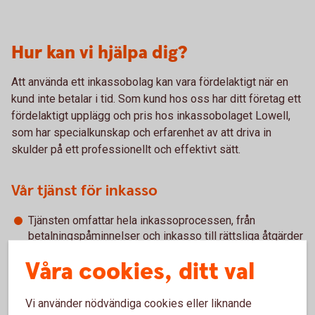
Hur kan vi hjälpa dig?
Att använda ett inkassobolag kan vara fördelaktigt när en
kund inte betalar i tid. Som kund hos oss har ditt företag ett
fördelaktigt upplägg och pris hos inkassobolaget Lowell,
som har specialkunskap och erfarenhet av att driva in
skulder på ett professionellt och effektivt sätt.
Vår tjänst för inkasso
Tjänsten omfattar hela inkassoprocessen, från
betalningspåminnelser och inkasso till rättsliga åtgärder
och efterbevakning av avskrivna fordringar.
Våra cookies, ditt val
Med hjälp av individuella lösningar som passar kunden
betalas fakturorna snabbare.
Med ett enkelt webbverktyg får du och ditt företag
Vi använder nödvändiga cookies eller liknande
tillgång till rapporter på detaljnivå och kan