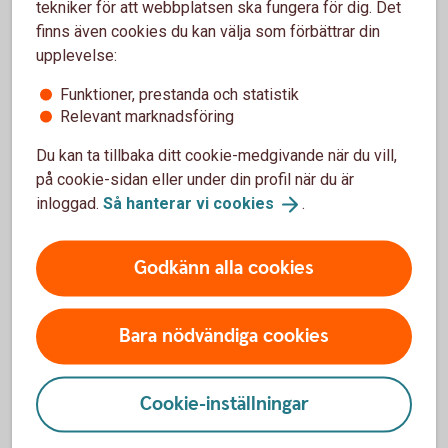
tekniker för att webbplatsen ska fungera för dig. Det
ha direktkontakt med en rådgivare om du behöver hjälp.
finns även cookies du kan välja som förbättrar din
upplevelse:
Funktioner, prestanda och statistik
Relevant marknadsföring
Erbjudande till dig som är kund
hos oss
Du kan ta tillbaka ditt cookie-medgivande när du vill,
på cookie-sidan eller under din profil när du är
Ingen årsavgift
inloggad.
Så hanterar vi
cookies
.
Ingen provision på Normalinkasso
25 % på Efterbevakning
Godkänn alla cookies
Bara nödvändiga cookies
Så här fungerar Inkasso
Cookie-inställningar
Mer om Lowell