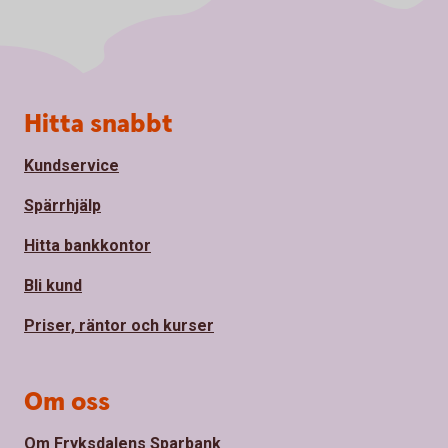
Sidfot
Hitta snabbt
Kundservice
Spärrhjälp
Hitta bankkontor
Bli kund
Priser, räntor och kurser
Om oss
Om Fryksdalens Sparbank