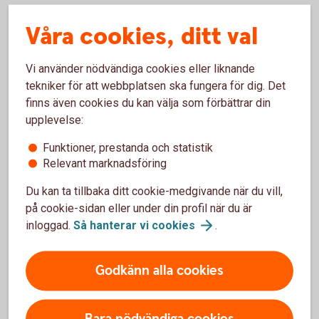
Räntetak och räntegolv köps och säljs till aktuellt
Våra cookies, ditt val
marknadspris.
Lägsta nominella belopp är 10 miljoner kronor.
Ett ramavtal tecknas med banken.
Vi använder nödvändiga cookies eller liknande
Premien betalas eller erhålls i procent på beloppet.
tekniker för att webbplatsen ska fungera för dig. Det
Räntetak respektive räntegolv kallas även Caps and
finns även cookies du kan välja som förbättrar din
Floors.
upplevelse:
Funktioner, prestanda och statistik
Relevant marknadsföring
Kontakta oss för offert/pris
Du kan ta tillbaka ditt cookie-medgivande när du vill,
på cookie-sidan eller under din profil när du är
Rådgivning
inloggad.
Så hanterar vi
cookies
.
Godkänn alla cookies
Fler sätt att hantera ränterisker