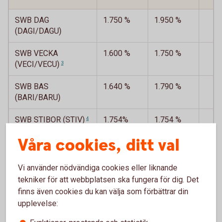
SWB DAG
1.750 %
1.950 %
(DAGI/DAGU)
SWB VECKA
1.600 %
1.750 %
(VECI/VECU)
3
SWB BAS
1.640 %
1.790 %
(BARI/BARU)
SWB STIBOR
(STIV)
1.754%
1.754 %
4
Våra cookies, ditt val
Räntebasens grundvärde omfattar inte den
1
Vi använder nödvändiga cookies eller liknande
individuella avvikelsen från räntebasen.
Tillbaka
tekniker för att webbplatsen ska fungera för dig. Det
finns även cookies du kan välja som förbättrar din
Räntebasens grundvärde omfattar inte den
2
upplevelse:
individuella avvikelsen från räntebasen.
Tillbaka