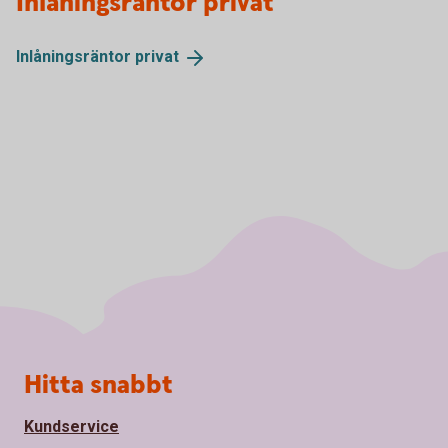
Inlåningsräntor privat
Inlåningsräntor
privat
Sidfot
Hitta snabbt
Kundservice