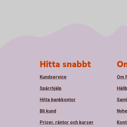
Sidfot
Hitta snabbt
Om
Kundservice
Om F
Spärrhjälp
Håll
Hitta bankkontor
Sam
Bli kund
Nyhe
Priser, räntor och kurser
Kont