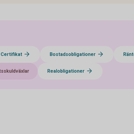
Certifikat
Bostadsobligationer
Ränt
tsskuldväxlar
Realobligationer