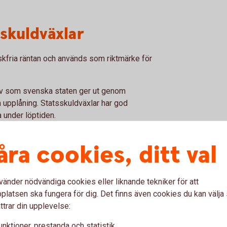
sskuldväxlar
skfria räntan och används som riktmärke för
ev som svenska staten ger ut genom
a upplåning. Statsskuldväxlar har god
ja under löptiden.
åra cookies, ditt val
or
fter avslut
vänder nödvändiga cookies eller liknande tekniker för att
m en årsränta
latsen ska fungera för dig. Det finns även cookies du kan välj
 informationssystem som Bloomberg och
ttrar din upplevelse:
s dagligen på dagstidningarnas
unktioner, prestanda och statistik