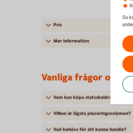
R
Du ka
under
Pris
Mer information
Vanliga frågor och s
Vem kan köpa statsskuldväxlar?
Vilken är lägsta placeringsvolymen?
Vad behövs för att kunna handla?