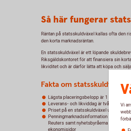
Så här fungerar stat
Räntan på statsskuldväxel kallas ofta den ri
den korta marknadsräntan.
En statsskuldväxel är ett löpande skuldebr
Riksgäldskontoret för att finansiera sin kort
likviditet och är därför lätta att köpa och säl
Fakta om statsskuldväxlar
V
Lägsta placeringsbelopp är 1 miljon kron
Leverans- och likviddag är två vardagar e
Vi an
Priset på en statsskuldväxel uttrycks so
webbp
Penningmarknadsinformation går ut via
förbä
Reuters samt nyhetsbyråerna och notera
ekonomisidor
F