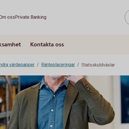
Om oss
Private Banking
rksamhet
Kontakta oss
andra värdepapper
Ränteplaceringar
Statsskuldväxlar