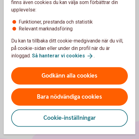
finns även cookies du kan välja som förbättrar din
Särskilda villkor Företagstjänster med
upplevelse:
mera
Funktioner, prestanda och statistik
Relevant marknadsföring
Gäller från 19 maj 2025
Du kan ta tillbaka ditt cookie-medgivande när du vill,
Särskilda villkor Företagstjänster med mera (pdf)
på cookie-sidan eller under din profil när du är
inloggad.
Så hanterar vi
cookies
.
(Uppdaterat 14 november 2025: E-fakturatjänst. Sid 10)
Godkänn alla cookies
Bara nödvändiga cookies
Cookie-inställningar