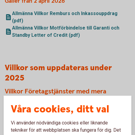
Gäller från 2 april 2026
Allmänna Villkor Remburs och Inkassouppdrag
(pdf)
Allmänna Villkor Motförbindelse till Garanti och
Standby Letter of Credit (pdf)
Villkor som uppdateras under
2025
Villkor Företagstjänster med mera
Våra cookies, ditt val
Gäller från 19 maj 2025
Villkor Företagstjänster med mera (pdf)
Vi använder nödvändiga cookies eller liknande
tekniker för att webbplatsen ska fungera för dig. Det