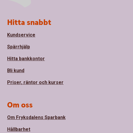
Sidfot
Hitta snabbt
Kundservice
Spärrhjälp
Hitta bankkontor
Bli kund
Priser, räntor och kurser
Om oss
Om Fryksdalens Sparbank
Hållbarhet