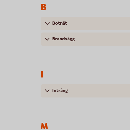
B
Botnät
Brandvägg
I
Intrång
M