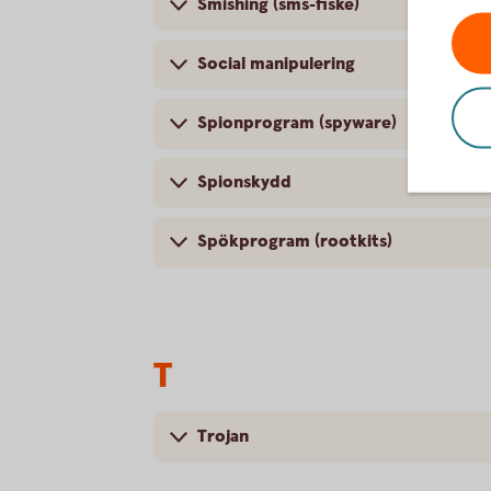
Smishing (sms-fiske)
Social manipulering
Spionprogram (spyware)
Spionskydd
Spökprogram (rootkits)
T
Trojan