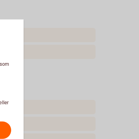
a som
eller