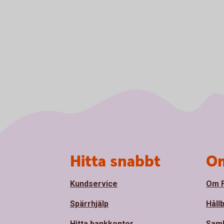
Sidfot
Hitta snabbt
Om
Kundservice
Om F
Spärrhjälp
Håll
Hitta bankkontor
Sam