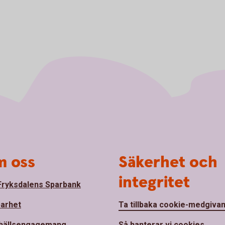
 oss
Säkerhet och
integritet
ryksdalens Sparbank
barhet
Ta tillbaka cookie-medgiva
hällsengagemang
Så hanterar vi cookies