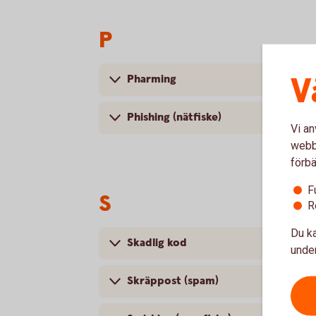
P
V
Pharming
Phishing (nätfiske)
Vi an
webbp
förbä
F
S
R
Du ka
Skadlig kod
under
Skräppost (spam)