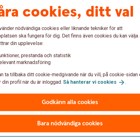
r för ditt lån framgår av brevet
åra cookies, ditt val
or
vänder nödvändiga cookies eller liknande tekniker för att
latsen ska fungera för dig. Det finns även cookies du kan välj
ttrar din upplevelse:
unktioner, prestanda och statistik
elevant marknadsföring
n ta tillbaka ditt cookie-medgivande när du vill, på cookie-sidan 
 din profil när du är inloggad.
Så hanterar vi
cookies
.
Godkänn alla cookies
Bara nödvändiga cookies