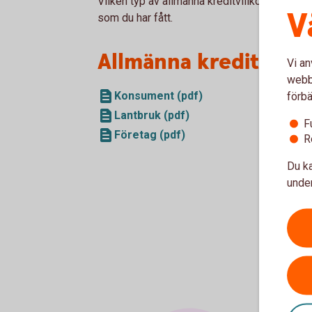
Vilken typ av allmänna kreditvillkor som gälle
V
som du har fått.
Allmänna kreditvillk
Vi an
webbp
Konsument (pdf)
förbä
Lantbruk (pdf)
F
Företag (pdf)
R
Du ka
under