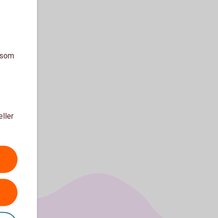
a som
eller