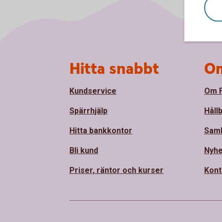
Sidfot
Hitta snabbt
Om
Kundservice
Om F
Spärrhjälp
Håll
Hitta bankkontor
Sam
Bli kund
Nyhe
Priser, räntor och kurser
Kont