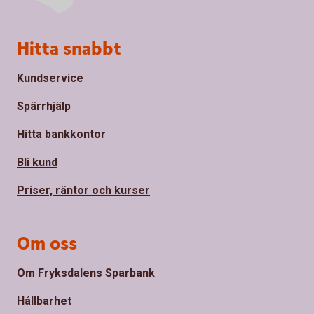
Sidfot
Hitta snabbt
Kundservice
Spärrhjälp
Hitta bankkontor
Bli kund
Priser, räntor och kurser
Om oss
Om Fryksdalens Sparbank
Hållbarhet