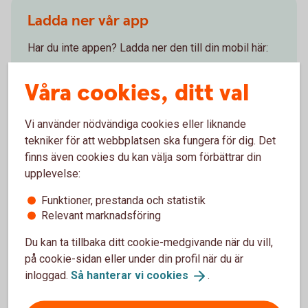
Ladda ner vår app
Har du inte appen? Ladda ner den till din mobil här:
Ladda ner vår app från Google
Play
Våra cookies, ditt val
Ladda ner vår app från App
Store
Vi använder nödvändiga cookies eller liknande
tekniker för att webbplatsen ska fungera för dig. Det
finns även cookies du kan välja som förbättrar din
Öppettider telefon
upplevelse:
Funktioner, prestanda och statistik
Relevant marknadsföring
Öppet dygnet runt. Vi svarar på dina frågor om
internetbanken, appen och andra digitala tjänster.
Du kan ta tillbaka ditt cookie-medgivande när du vill,
på cookie-sidan eller under din profil när du är
inloggad.
Så hanterar vi
cookies
.
Ring 0771-97 75 12