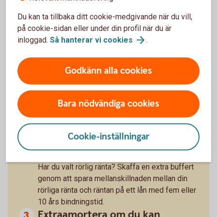
Räkna på
bolån
Du kan ta tillbaka ditt cookie-medgivande när du vill,
på cookie-sidan eller under din profil när du är
inloggad.
Så hanterar vi
cookies
.
Godkänn alla cookies
Tre tips från privatekonomen
Bara nödvändiga cookies
Sprid risken
Sprid risken genom att dela upp lånet på både
Cookie-inställningar
fast och rörlig och olika bindningstider.
Skaffa en buffert
Har du valt rörlig ränta? Skaffa en extra buffert
genom att spara mellanskillnaden mellan din
rörliga ränta och räntan på ett lån med fem eller
10 års bindningstid.
Extraamortera om du kan