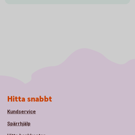
Sidfot
Hitta snabbt
Kundservice
Spärrhjälp