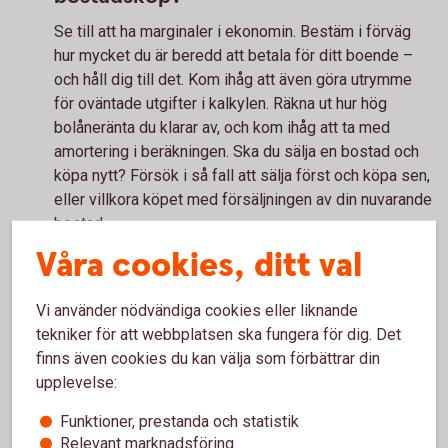
Se till att ha marginaler i ekonomin. Bestäm i förväg
hur mycket du är beredd att betala för ditt boende –
och håll dig till det. Kom ihåg att även göra utrymme
för oväntade utgifter i kalkylen. Räkna ut hur hög
bolåneränta du klarar av, och kom ihåg att ta med
amortering i beräkningen. Ska du sälja en bostad och
köpa nytt? Försök i så fall att sälja först och köpa sen,
eller villkora köpet med försäljningen av din nuvarande
bostad.
Våra cookies, ditt val
Vi använder nödvändiga cookies eller liknande
Bolån - allt du behöver veta
tekniker för att webbplatsen ska fungera för dig. Det
finns även cookies du kan välja som förbättrar din
Ska du köpa hus, köpa lägenhet eller vill du ändra ditt
upplevelse:
bolån? Vi hjälper dig med bostadslån. I vår
Funktioner, prestanda och statistik
bolånekalkyl kan du räkna ut hur mycket du kan låna.
Relevant marknadsföring