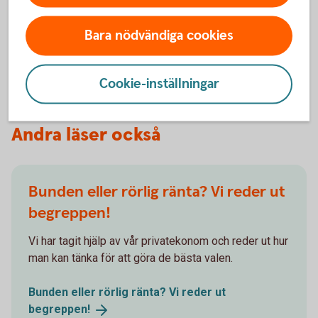
använt sedan 2008. Det nya namnet styrränta
matchar räntans syfte bättre, det vill säga att styra
Bara nödvändiga cookies
dagslåneräntan och påverka andra räntor i ekonomin
för att uppnå inflationsmålet.
Cookie-inställningar
Andra läser också
Bunden eller rörlig ränta? Vi reder ut
begreppen!
Vi har tagit hjälp av vår privatekonom och reder ut hur
man kan tänka för att göra de bästa valen.
Bunden eller rörlig ränta? Vi reder ut
begreppen!