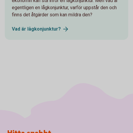
ekonomin kan stå inför en lågkonjunktur. Men vad är
egentligen en lågkonjunktur, varför uppstår den och
finns det åtgärder som kan mildra den?
Vad är
lågkonjunktur?
Sidfot