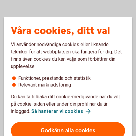
Våra cookies, ditt val
Om
Vi använder nödvändiga cookies eller liknande
styrräntan
tekniker för att webbplatsen ska fungera för dig. Det
finns även cookies du kan välja som förbättrar din
upplevelse:
Funktioner, prestanda och statistik
Relevant marknadsföring
Du kan ta tillbaka ditt cookie-medgivande när du vill,
Från reporänta till styrränta
på cookie-sidan eller under din profil när du är
inloggad.
Så hanterar vi
cookies
.
2022 bytte Riksbanken namn på reporäntan till
styrräntan. Namnet reporänta kom från instrumentet
Godkänn alla cookies
penningpolitiska repor som Riksbanken inte hade