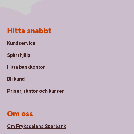
Sidfot
Hitta snabbt
Kundservice
Spärrhjälp
Hitta bankkontor
Bli kund
Priser, räntor och kurser
Om oss
Om Fryksdalens Sparbank