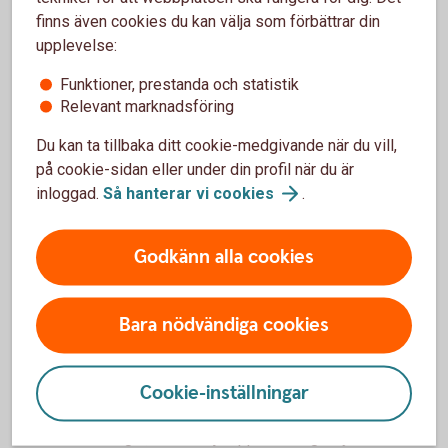
webbplatser. Du kan till exempel titta efter följande:
finns även cookies du kan välja som förbättrar din
upplevelse:
Följer fondbolaget Parisavtalet?
Funktioner, prestanda och statistik
Relevant marknadsföring
Parisavtalet slöts 2015 där världens länder kom överens
om att gemensamt bekämpa klimatkrisen. Avtalet syftar
Du kan ta tillbaka ditt cookie-medgivande när du vill,
bland annat till att den globala uppvärmningen inte ska
på cookie-sidan eller under din profil när du är
överstiga 1,5 grader. Många fondbolag har satt kortsiktiga
inloggad.
Så hanterar vi
cookies
.
och långsiktiga mål om att deras samlade fondkapital ska
vara i linje med Parisavtalet.
Godkänn alla cookies
Har fondbolaget signerat UNPRI för
ansvarsfulla investeringar?
Bara nödvändiga cookies
Fondbolag som signerat FN:s principer för ansvarsfulla
investeringar (UNPRI) ska jobba för att påverka bolagen
Cookie-inställningar
man investerar i att ta mer ansvar inom miljöfrågor såväl
som sociala frågor, vilket följs upp av bolagsstyrelserna.