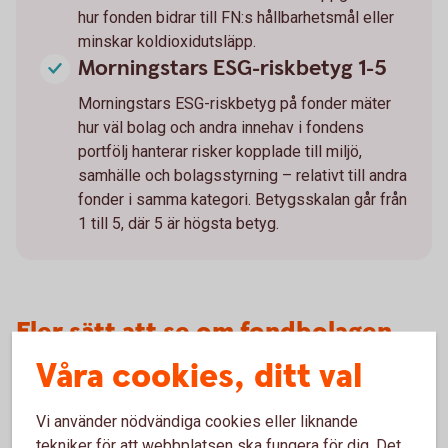
hur fonden bidrar till FN:s hållbarhetsmål eller
minskar koldioxidutsläpp.
Morningstars ESG-riskbetyg 1-5
Morningstars ESG-riskbetyg på fonder mäter
hur väl bolag och andra innehav i fondens
portfölj hanterar risker kopplade till miljö,
samhälle och bolagsstyrning – relativt till andra
fonder i samma kategori. Betygsskalan går från
1 till 5, där 5 är högsta betyg.
Fler sätt att se om fondbolagen
har en hållbarhetsstrategi
Våra cookies, ditt val
Fondbolag vars verksamhet genomsyras av långsiktiga och
Vi använder nödvändiga cookies eller liknande
hållbara investeringar brukar vara tydliga med det på sina
tekniker för att webbplatsen ska fungera för dig. Det