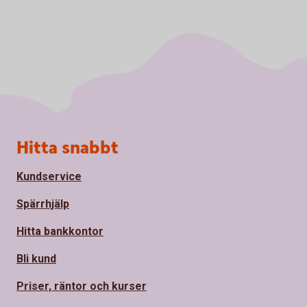
Sidfot
Hitta snabbt
Kundservice
Spärrhjälp
Hitta bankkontor
Bli kund
Priser, räntor och kurser