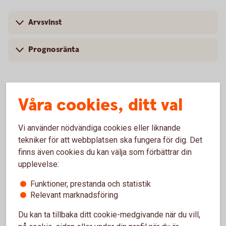
Arvsvinst
Prognosränta
Våra cookies, ditt val
Arvsvinsttilldelning före och efter
2023-10-01
Vi använder nödvändiga cookies eller liknande
tekniker för att webbplatsen ska fungera för dig. Det
Arvsvinsttilldelning före 2023-10-01
finns även cookies du kan välja som förbättrar din
upplevelse:
Tabellen nedan visar storlek på årlig arvsvinst per 1 000
SEK i pensionskapital för respektive ålder till och med
Funktioner, prestanda och statistik
Relevant marknadsföring
2023-09-30 för försäkringar som saknar
återbetalningsskydd.
Du kan ta tillbaka ditt cookie-medgivande när du vill,