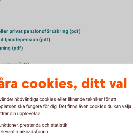
ller privat pensionsförsäkring (pdf)
ad tjänstepension (pdf)
ning (pdf)
säkring (pdf)
örsäkring (pdf)
åra cookies, ditt val
onsplan (pdf)
 Livförsäkring (inkl. tjänstegruppliv
vänder nödvändiga cookies eller liknande tekniker för att
latsen ska fungera för dig. Det finns även cookies du kan välj
fribrev (pdf)
ttrar din upplevelse:
 och löneändring i pensionsplan –
unktioner, prestanda och statistik
elevant marknadsföring