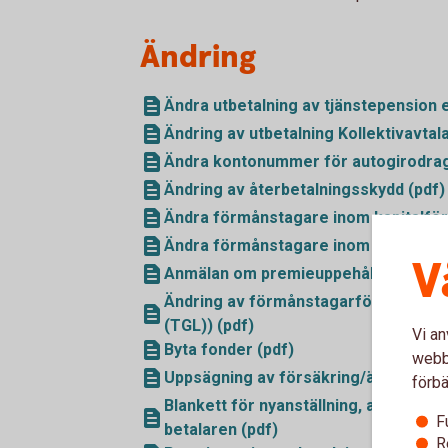
Ändring
Ändra utbetalning av tjänstepension e
Ändring av utbetalning Kollektivavtal
Ändra kontonummer för autogirodrag
Ändring av återbetalningsskydd (pdf)
Ändra förmånstagare inom kapitalför
Ändra förmånstagare inom pensionsf
V
Anmälan om premieuppehåll för pensi
Ändring av förmånstagarförordnande –
(TGL)) (pdf)
Vi an
Byta fonder (pdf)
webbp
Uppsägning av försäkring/ändring till 
förbä
Blankett för nyanställning, avanmälan
F
betalaren (pdf)
R