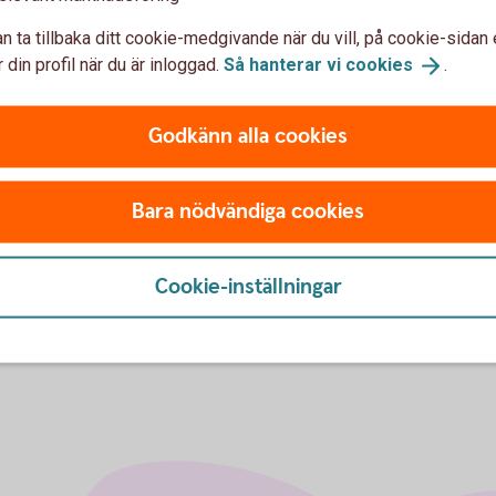
n ta tillbaka ditt cookie-medgivande när du vill, på cookie-sidan 
 din profil när du är inloggad.
Så hanterar vi
cookies
.
Godkänn alla cookies
er pensionsförsäkring till Swedbank
örsäkring i samband med flytt till annat
Bara nödvändiga cookies
företag och privatperson – endast en av dem
Cookie-inställningar