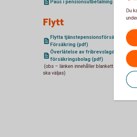
Paus i pensionsutbetalning (pdf)
Du ka
under
Flytt
Flytta tjänstepensionsförsäkring ell
Försäkring (pdf)
Överlåtelse av fribrevslagd pensionsf
försäkringsbolag (pdf)
(obs – länken innehåller blankett för både 
ska väljas)