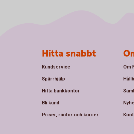
Sidfot
Hitta snabbt
Om
Kundservice
Om F
Spärrhjälp
Håll
Hitta bankkontor
Sam
Bli kund
Nyhe
Priser, räntor och kurser
Kont