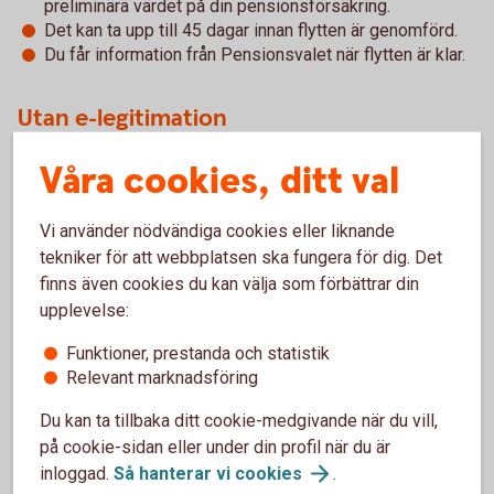
preliminära värdet på din pensionsförsäkring.
Det kan ta upp till 45 dagar innan flytten är genomförd.
Du får information från Pensionsvalet när flytten är klar.
Utan e-legitimation
Du som inte har e-legitimation kan för närvarande inte
Våra cookies, ditt val
flytta intjänat pensionskapital eller göra omval för nya
premier.
Vi använder nödvändiga cookies eller liknande
Undantag:
Utlandsboende och personer med skyddad
tekniker för att webbplatsen ska fungera för dig. Det
identitet kontaktar Pensionsvalet för hjälp med flytt av
finns även cookies du kan välja som förbättrar din
befintligt kapital.
upplevelse:
Fryksdalens Sparbanks erbjudande
Funktioner, prestanda och statistik
Relevant marknadsföring
Swedbanks entrélösning inom KAP-KL och AKAP-KR
Du kan ta tillbaka ditt cookie-medgivande när du vill,
(pdf)
på cookie-sidan eller under din profil när du är
inloggad.
Så hanterar vi
cookies
.