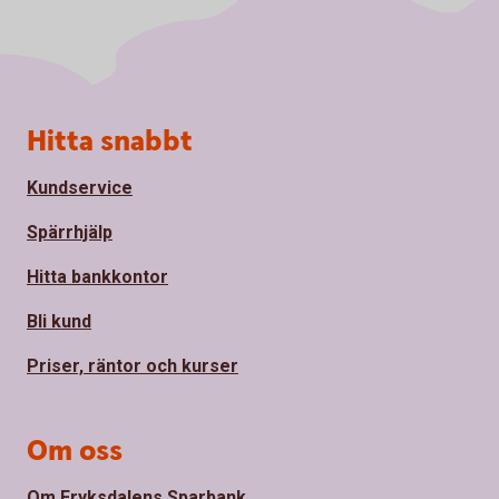
Sidfot
Hitta snabbt
Kundservice
Spärrhjälp
Hitta bankkontor
Bli kund
Priser, räntor och kurser
Om oss
Om Fryksdalens Sparbank