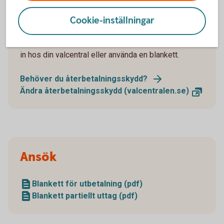
Återbetalningsskydd
Cookie-inställningar
Du kan ändra återbetalningsskydd genom att logga
in hos din valcentral eller använda en blankett.
Behöver du återbetalningsskydd?
Ändra återbetalningsskydd (valcentralen.se)
Ansök
Blankett för utbetalning (pdf)
Blankett partiellt uttag (pdf)