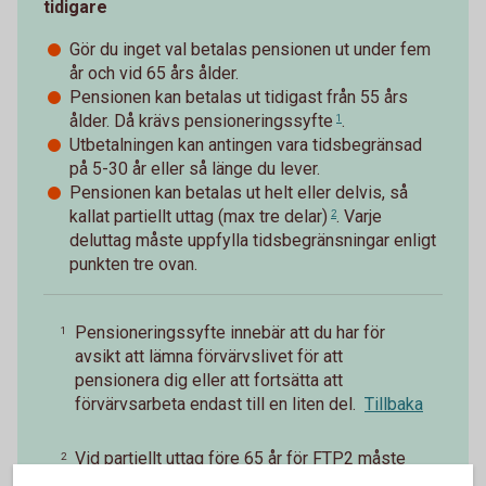
tidigare
Gör du inget val betalas pensionen ut under fem
år och vid 65 års ålder.
Pensionen kan betalas ut tidigast från 55 års
ålder. Då krävs
pensioneringssyfte
.
1
Utbetalningen kan antingen vara tidsbegränsad
på 5-30 år eller så länge du lever.
Pensionen kan betalas ut helt eller delvis, så
kallat
partiellt uttag (max tre delar)
. Varje
2
deluttag måste uppfylla tidsbegränsningar enligt
punkten tre ovan.
Pensioneringssyfte innebär att du har för
1
avsikt att lämna förvärvslivet för att
pensionera dig eller att fortsätta att
förvärvsarbeta endast till en liten del.
Tillbaka
Vid partiellt uttag före 65 år för FTP2 måste
2
den försäkrade trappa ned arbetstiden i minst