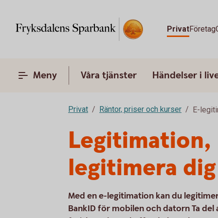
Privat
Företag
Meny
Våra tjänster
Händelser i liv
Privat
Räntor, priser och kurser
E-legit
Legitimation, 
legitimera dig
Med en e-legitimation kan du legitimera
BankID för mobilen och datorn Ta del av