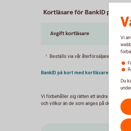
Kortläsare för BankID på kort
V
Avgift kortläsare
Vi an
webbp
förbä
Beställs via vår återförsäljare Secmak
1
F
R
BankID på kort med kortläsare
Du ka
under
Vi förbehåller sig rätten att ändra priserna
och villkor än de som anges på denna webb