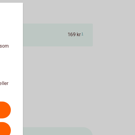
169 kr
1
a som
eller