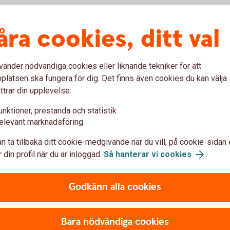
åra cookies, ditt val
vänder nödvändiga cookies eller liknande tekniker för att
latsen ska fungera för dig. Det finns även cookies du kan välj
ttrar din upplevelse:
ers webbshop.
Tillbaka
unktioner, prestanda och statistik
elevant marknadsföring
n ta tillbaka ditt cookie-medgivande när du vill, på cookie-sidan 
 din profil när du är inloggad.
Så hanterar vi cookies
.
. Samverkande sparbanker kan ha andra tjänster
sida.
Godkänn alla cookies
Bara nödvändiga cookies