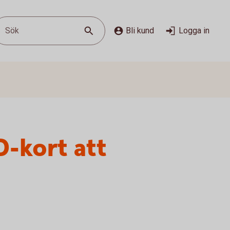
Sök
Bli kund
Logga in
D-kort att