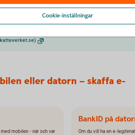
om legitimation
Cookie-inställningar
siska ID-kort så gör du det hos Skatteverket.
ts.
skatteverket.se)
ilen eller datorn – skaffa e-
BankID på dator
 med mobilen - när och var
Om du vill ha en e-legitima