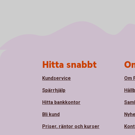
Sidfot
Hitta snabbt
Om
Kundservice
Om F
Spärrhjälp
Håll
Hitta bankkontor
Sam
Bli kund
Nyhe
Priser, räntor och kurser
Kont