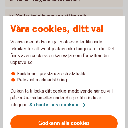
Vad är tvångsinlösen av aktier?
Var lär jag mig mer om aktier och
aktiemarknaden?
Våra cookies, ditt val
Vad behöver jag för att börja handla med aktier
Vi använder nödvändiga cookies eller liknande
tekniker för att webbplatsen ska fungera för dig. Det
Hur flyttar jag mina aktier till er?
finns även cookies du kan välja som förbättrar din
upplevelse:
Funktioner, prestanda och statistik
Relevant marknadsföring
Köpa och sälja aktier
Du kan ta tillbaka ditt cookie-medgivande när du vill,
på cookie-sidan eller under din profil när du är
Handla aktier som kund
inloggad.
Så hanterar vi
cookies
.
Logga in och handla
aktier
Godkänn alla cookies