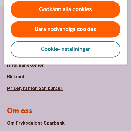
Godkänn alla cookies
Sidfot
Hitta snabbt
Bara nödvändiga cookies
Kundservice
Cookie-inställningar
Spärrhjälp
Hitta bankkontor
Bli kund
Priser, räntor och kurser
Om oss
Om Fryksdalens Sparbank