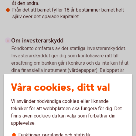
åt den andra.
Från det att barnet fyller 18 år bestämmer barnet helt
själv över det sparade kapitalet.
Om investerarskydd
Fondkonto omfattas av det statliga investerarskyddet.
Investerarskyddet ger dig som kontohavare rätt till
ersättning om banken går i konkurs och du inte kan få ut
dina finansiella instrument (värdepapper). Beloppet är
för närvarande högst 250 000 kr. Om du vill ha ersättning
Våra cookies, ditt val
ska du senast ett år från dagen för konkursbeslutet
vända dig till Riksgälden, som beslutar om och betalar ut
ersättningen.
Vi använder nödvändiga cookies eller liknande
tekniker för att webbplatsen ska fungera för dig. Det
Riksgälden betalar ut ersättning inom 7 arbetsdagar från
finns även cookies du kan välja som förbättrar din
den dag banken försattes i konkurs eller
upplevelse:
Finansinspektionen beslutade att garantin ska träda in.
Funktioner, prestanda och statistik