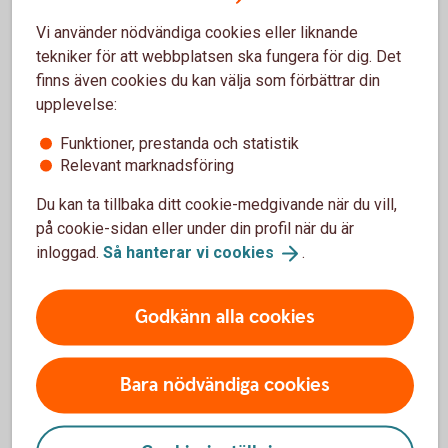
När man handlar Swedbanks Bull & Bear-certifikat betalar
man courtage, precis som vid aktieköp. Handel med
Vi använder nödvändiga cookies eller liknande
Swedbanks Bull & Bear-certifikat i internetbanken och
tekniker för att webbplatsen ska fungera för dig. Det
mobilbanken är avgiftsfri, för övriga kanaler gäller ordinarie
finns även cookies du kan välja som förbättrar din
prislista. Vid handel tas en spread mellan köp och säljkurs
upplevelse:
ut. Ett certifikats värde vid marknadens öppning motsvarar
Funktioner, prestanda och statistik
föregående noteringsdags stängningskurs justerat med
Relevant marknadsföring
marginaluttag. Se respektive certifikats slutliga villkor för
mer information om marginaluttag.
Du kan ta tillbaka ditt cookie-medgivande när du vill,
på cookie-sidan eller under din profil när du är
Viktigt att veta
inloggad.
Så hanterar vi
cookies
.
För respektive Bull & Bear-certifikat finns slutliga villkor.
Godkänn alla cookies
Bull & Bear-certifikat är så kallade ETN:er, Exchange Traded
Notes, och i slutliga villkor dokumenteras dessa som
certifikat. Det är viktigt att du läser dessa villkor
Bara nödvändiga cookies
tillsammans med det av Finansinspektionen godkända
grundprospektet innan du handlar. Slutliga villkor samt
grundprospekt finns att ladda ner på hemsidan.