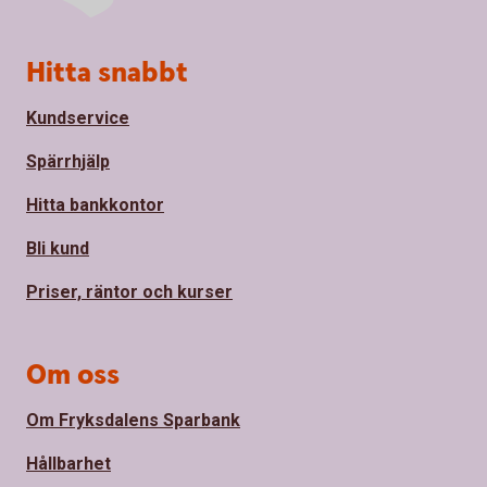
Sidfot
Hitta snabbt
Kundservice
Spärrhjälp
Hitta bankkontor
Bli kund
Priser, räntor och kurser
Om oss
Om Fryksdalens Sparbank
Hållbarhet