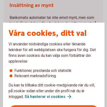
Insättning av mynt
Bankomats automater tar inte emot mynt, men som
kund i Fryksdalens Sparbank kan du sätta in mynt på
våra kontor. Använd gärna dina mynt i affärer som tar
Våra cookies, ditt val
emot kontanter.
Vi använder nödvändiga cookies eller liknande
tekniker för att webbplatsen ska fungera för dig. Det
finns även cookies du kan välja som förbättrar din
upplevelse:
Mer information
Funktioner, prestanda och statistik
Relevant marknadsföring
Frågor och svar om insättning och uttag
(bankomat.se)
Du kan ta tillbaka ditt cookie-medgivande när du vill,
på cookie-sidan eller under din profil när du är
Lösa in ogiltiga sedlar
(riksbank.se)
inloggad.
Så hanterar vi
cookies
.
Sedlar och mynt
(riksbank.se)
Därför ställer vi frågor för att hindra
penningtvätt