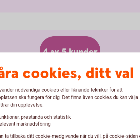
4 av 5 kunder
väljer PLUS
åra cookies, ditt val
vänder nödvändiga cookies eller liknande tekniker för att
latsen ska fungera för dig. Det finns även cookies du kan välj
ttrar din upplevelse:
unktioner, prestanda och statistik
kydd. Vill du ha ett mer omfattande skydd ska du
elevant marknadsföring
sumenternas är Bil PLUS en av Sveriges bästa
n ta tillbaka ditt cookie-medgivande när du vill, på cookie-sidan 