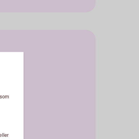
a som
eller