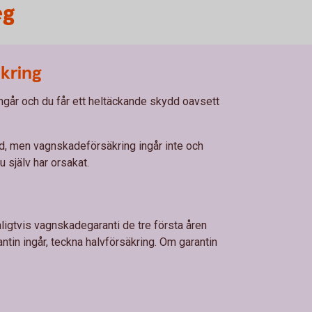
eg
äkring
går och du får ett heltäckande skydd oavsett
d, men vagnskadeförsäkring ingår inte och
 själv har orsakat.
nligtvis vagnskadegaranti de tre första åren
antin ingår, teckna halvförsäkring. Om garantin