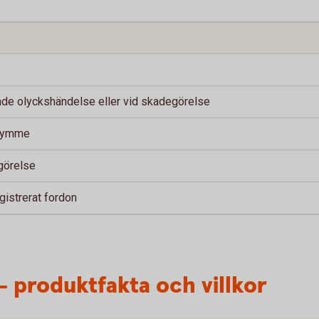
ande olyckshändelse eller vid skadegörelse
trymme
egörelse
gistrerat fordon
– produktfakta och villkor