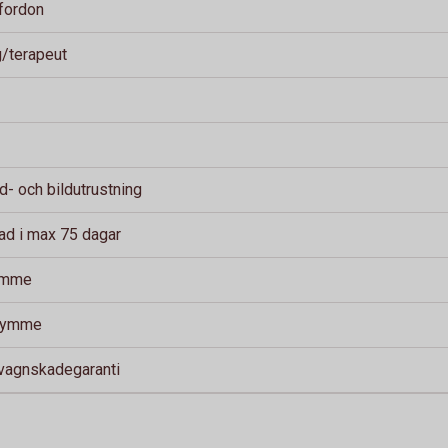
fordon
g/terapeut
ud- och bildutrustning
ad i max 75 dagar
timme
trymme
 vagnskadegaranti