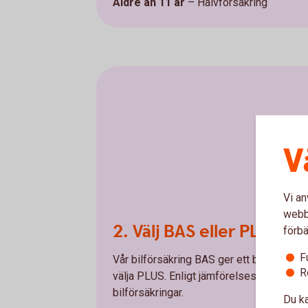
Äldre än 11 år
– Halvförsäkring
V
Vi an
webbp
2. Välj BAS eller PLUS
förbä
F
Vår bilförsäkring BAS ger ett bra grunds
R
välja PLUS. Enligt jämförelsesajten Kon
bilförsäkringar.
Du ka