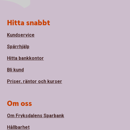
Sidfot
Hitta snabbt
Kundservice
Spärrhjälp
Hitta bankkontor
Bli kund
Priser, räntor och kurser
Om oss
Om Fryksdalens Sparbank
Hållbarhet