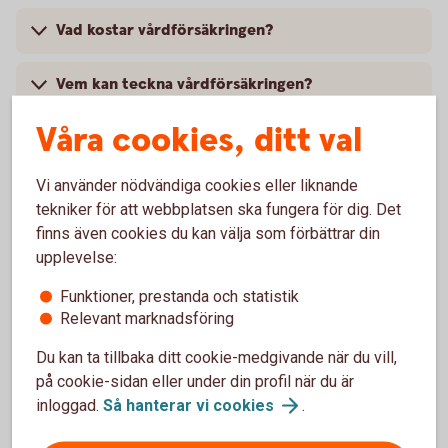
Vad kostar vårdförsäkringen?
Vem kan teckna vårdförsäkringen?
Våra cookies, ditt val
Ska jag ringa er sjukvårdsrådgivning när jag blir
akut sjuk eller råkar ut för en olycka?
Vi använder nödvändiga cookies eller liknande
tekniker för att webbplatsen ska fungera för dig. Det
Behöver jag betala vården själv och sedan
finns även cookies du kan välja som förbättrar din
begära ersättning från försäkringen?
upplevelse:
Har försäkringen någon självrisk?
Funktioner, prestanda och statistik
Relevant marknadsföring
Vad menas med vårdgaranti?
Du kan ta tillbaka ditt cookie-medgivande när du vill,
på cookie-sidan eller under din profil när du är
Hur fungerar det om jag behöver läkarvård när
inloggad.
Så hanterar vi
cookies
.
jag är utomlands?