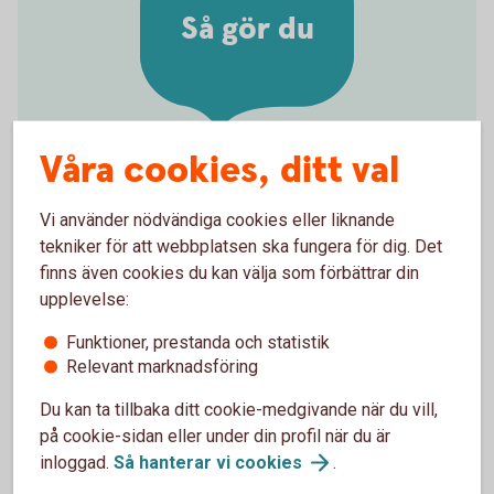
Så gör du
Våra cookies, ditt val
Aktivera kortet i butik eller
Vi använder nödvändiga cookies eller liknande
uttagsautomat
tekniker för att webbplatsen ska fungera för dig. Det
Valde du PIN-kod själv när du beställde ditt nya
finns även cookies du kan välja som förbättrar din
kort? Eller har du fått ett ersättningskort med samma
upplevelse:
PIN-kod som ditt tidigare kort? Då kan du börja
Funktioner, prestanda och statistik
använda kortet direkt i uttagsautomat eller butik. Du
Relevant marknadsföring
gör det genom att stoppa in kortet i kortläsaren och
ange din PIN-kod. Därefter kan du blippa kortet som
Du kan ta tillbaka ditt cookie-medgivande när du vill,
vanligt.
på cookie-sidan eller under din profil när du är
inloggad.
Så hanterar vi
cookies
.