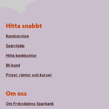
Sidfot
Hitta snabbt
Kundservice
Spärrhjälp
Hitta bankkontor
Bli kund
Priser, räntor och kurser
Om oss
Om Fryksdalens Sparbank