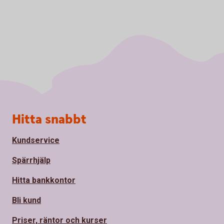
Sidfot
Hitta snabbt
Kundservice
Spärrhjälp
Hitta bankkontor
Bli kund
Priser, räntor och kurser