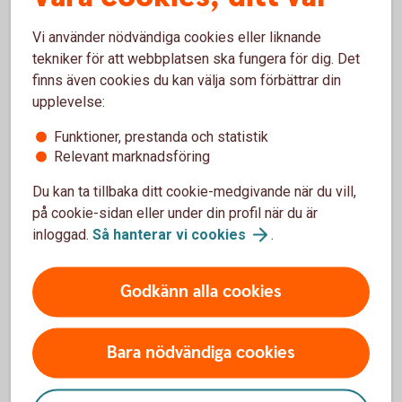
Vi använder nödvändiga cookies eller liknande
tekniker för att webbplatsen ska fungera för dig. Det
finns även cookies du kan välja som förbättrar din
upplevelse:
Funktioner, prestanda och statistik
Relevant marknadsföring
Skaffa ersättningskort
Du kan ta tillbaka ditt cookie-medgivande när du vill,
på cookie-sidan eller under din profil när du är
Om du ha slagit fel PIN-kod 3 gånger så spärras
inloggad.
Så hanterar vi
cookies
.
kortet och kommer att behållas av automaten
Du kan inte öppna upp ett som spärrats
Om detta skett så beställer du alltid ett nytt kort -
Godkänn alla cookies
ett ersättningskort. Du får då behålla samma
PIN-kod som till föregående kort
Bara nödvändiga cookies
Skaffa
ersättningskort