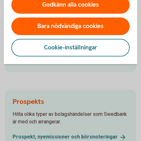
Godkänn alla cookies
Aktiellt
Bara nödvändiga cookies
Dagliga bolagsanalyser, börskommentarer,
aktierekommendationer, förvaltarkommentarer och
tips runt pension och privatekonomi.
Cookie-inställningar
Aktiellt
(swedbank-aktiellt.se)
Prospekts
Hitta olika typer av bolagshändelser som Swedbank
är med och arrangerar.
Prospekt, nyemissioner och
börsnoteringar