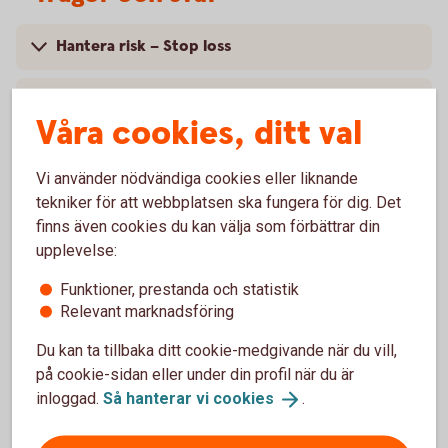
Hantera risk – Stop loss
Teknisk analys
Våra cookies, ditt val
Trend, trendlinjer och trendkanaler
Vi använder nödvändiga cookies eller liknande
tekniker för att webbplatsen ska fungera för dig. Det
Grundläggande kring börsintroduktioner
finns även cookies du kan välja som förbättrar din
upplevelse:
Frågetest
Funktioner, prestanda och statistik
Relevant marknadsföring
Svar på frågetest
Du kan ta tillbaka ditt cookie-medgivande när du vill,
på cookie-sidan eller under din profil när du är
inloggad.
Så hanterar vi
cookies
.
Aktietips och mer information