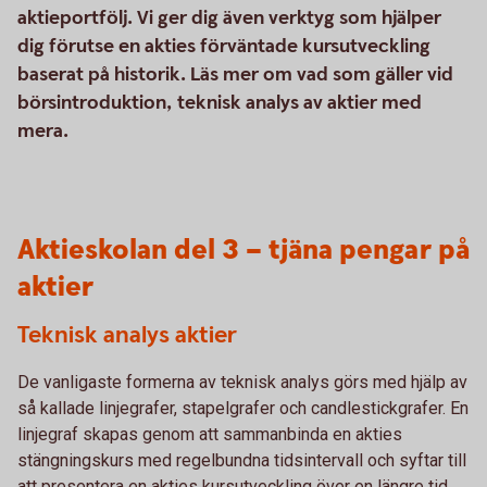
aktieportfölj. Vi ger dig även verktyg som hjälper
dig förutse en akties förväntade kursutveckling
baserat på historik. Läs mer om vad som gäller vid
börsintroduktion, teknisk analys av aktier med
mera.
Aktieskolan del 3 – tjäna pengar på
aktier
Teknisk analys aktier
De vanligaste formerna av teknisk analys görs med hjälp av
så kallade linjegrafer, stapelgrafer och candlestickgrafer. En
linjegraf skapas genom att sammanbinda en akties
stängningskurs med regelbundna tidsintervall och syftar till
att presentera en akties kursutveckling över en längre tid.