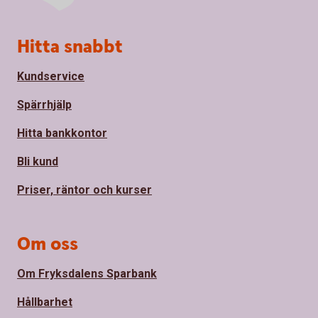
Sidfot
Hitta snabbt
Kundservice
Spärrhjälp
Hitta bankkontor
Bli kund
Priser, räntor och kurser
Om oss
Om Fryksdalens Sparbank
Hållbarhet