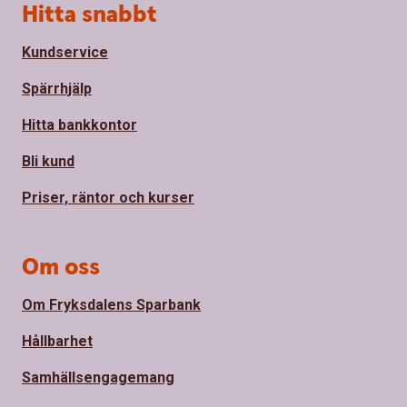
Sidfot
Hitta snabbt
Kundservice
Spärrhjälp
Hitta bankkontor
Bli kund
Priser, räntor och kurser
Om oss
Om Fryksdalens Sparbank
Hållbarhet
Samhällsengagemang