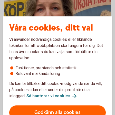
Våra cookies, ditt val
Vi använder nödvändiga cookies eller liknande
tekniker för att webbplatsen ska fungera för dig. Det
finns även cookies du kan välja som förbättrar din
Majblomman
upplevelse:
Majblomman är en ideell barnrättsorganisation som
Funktioner, prestanda och statistik
arbetar för att motverka barnfattigdomen i Sverige.
Relevant marknadsföring
Genom att dela ut ekonomiskt stöd, påverka beslut
Du kan ta tillbaka ditt cookie-medgivande när du vill,
och finansiera forskning ger vi barn i Sverige det de
på cookie-sidan eller under din profil när du är
har rätt till. Pengarna som Majblomman får från
inloggad.
Så hanterar vi
cookies
.
spararna i Swedbank Humanfond går bland annat till
skor, jackor och möjligheten till fritidsaktiviteter som
att spela fotboll eller lära sig spela instrument.
Godkänn alla cookies