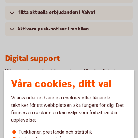
Hitta aktuella erbjudanden i Valvet
Aktivera push-notiser i mobilen
Digital support
Vi har samlat vanliga frågor och svar för våra digitala
kanaler. Du kan också ringa oss för att få hjälp med digitala
Våra cookies, ditt val
ärenden.
Vi använder nödvändiga cookies eller liknande
Digital
support
tekniker för att webbplatsen ska fungera för dig. Det
finns även cookies du kan välja som förbättrar din
upplevelse:
Svar på fler frågor
Funktioner, prestanda och statistik