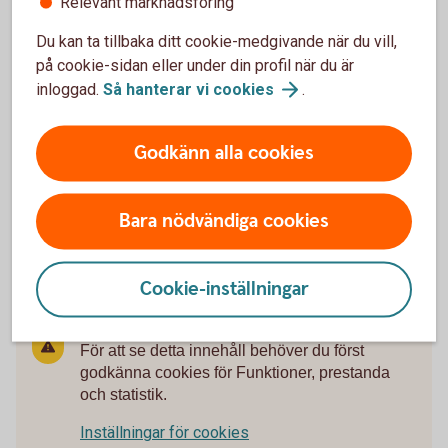
Relevant marknadsföring
Här hittar du ännu mer information, guider och vanliga frågor
om allt från betalningar och kort till lån och sparande.
Du kan ta tillbaka ditt cookie-medgivande när du vill,
på cookie-sidan eller under din profil när du är
Kundservice för
privatpersoner
inloggad.
Så hanterar vi
cookies
.
Godkänn alla cookies
Är du företagskund?
Här guidar vi dig.
Bara nödvändiga cookies
Kundservice för
företag
Cookie-inställningar
För att se detta innehåll behöver du först
godkänna cookies för Funktioner, prestanda
och statistik.
Inställningar för cookies