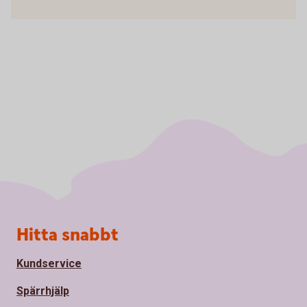
Sidfot
Hitta snabbt
Kundservice
Spärrhjälp