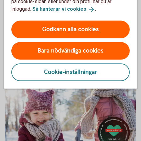
på cookie-sidan eller under din profil när du är
inloggad.
Så hanterar vi
cookies
.
Familjedag i Sysslebäck 2025
Familjedag i Sysslebäck
Godkänn alla cookies
Prova på aktiviteter, bokstavsjakt, dj och hoppbord
vid GA-hallen i Sysslebäck.
Bara nödvändiga cookies
Mer om
GA-hallen
Cookie-inställningar