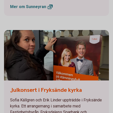
Mer om
Sunneyran
Julkonsert i Torsby 2025
Julkonsert i Fryksände kyrka
Sofia Källgren och Erik Linder uppträdde i Fryksände
kyrka. Ett arrangemang i samarbete med
Fastighetsbyrån, Fryksdalens Sparbank och