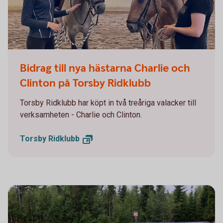
Charlie och Clinton på Torsby Ridklubb
Bidrag till nya hästarna Charlie och
Clinton på Torsby Ridklubb
Torsby Ridklubb har köpt in två treåriga valacker till
verksamheten - Charlie och Clinton.
Torsby
Ridklubb