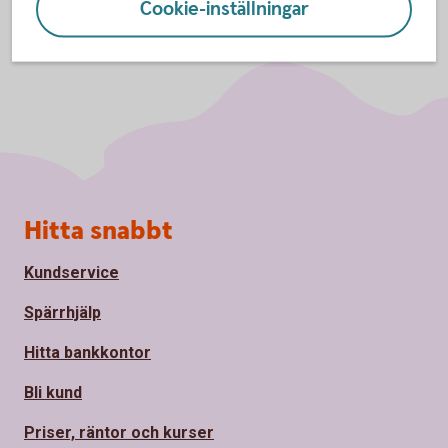
Cookie-inställningar
Sidfot
Hitta snabbt
Kundservice
Spärrhjälp
Hitta bankkontor
Bli kund
Priser, räntor och kurser