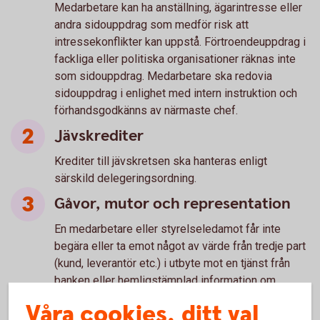
Medarbetare kan ha anställning, ägarintresse eller
andra sidouppdrag som medför risk att
intressekonflikter kan uppstå. Förtroendeuppdrag i
fackliga eller politiska organisationer räknas inte
som sidouppdrag. Medarbetare ska redovia
sidouppdrag i enlighet med intern instruktion och
förhandsgodkänns av närmaste chef.
Jävskrediter
Krediter till jävskretsen ska hanteras enligt
särskild delegeringsordning.
Gåvor, mutor och representation
En medarbetare eller styrelseledamot får inte
begära eller ta emot något av värde från tredje part
(kund, leverantör etc.) i utbyte mot en tjänst från
banken eller hemligstämplad information om
banken. En medarbetare får inte heller ta emot
Våra cookies, ditt val
något av värde i samband med en tjänst som