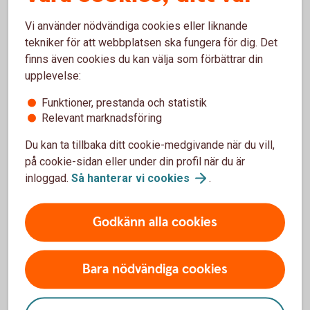
tillhandahålls.
Vi använder nödvändiga cookies eller liknande
Närståendes bankärenden
tekniker för att webbplatsen ska fungera för dig. Det
finns även cookies du kan välja som förbättrar din
Egna bankaffärer, eller bankaffärer för närstående
upplevelse:
eller för andra i medarbetarens direkta närhet, där
opartiskheten skulle kunna ifrågasättas, ska ej
Funktioner, prestanda och statistik
genomföras utan ska lämnas vidare till en kollega.
Relevant marknadsföring
Incitament
Du kan ta tillbaka ditt cookie-medgivande när du vill,
Banken erhåller incitament som härör från
på cookie-sidan eller under din profil när du är
försäljning av olika finansiella instrument. Dessa
inloggad.
Så hanterar vi
cookies
.
incitament får inte påverka rådgivningen till kund.
Bankens ställning är icke-oberoende och om detta
Godkänn alla cookies
informeras kund vid rådgivning. Mer information på
sidan för regleringarna gällande
Mifid
.
Bara nödvändiga cookies